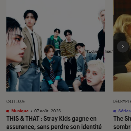
l'Éclaireur fnac">
CRITIQUE
DÉCRYPT
Musique
•
07 août. 2026
Séries
THIS & THAT
: Stray Kids gagne en
The S
assurance, sans perdre son identité
sombr