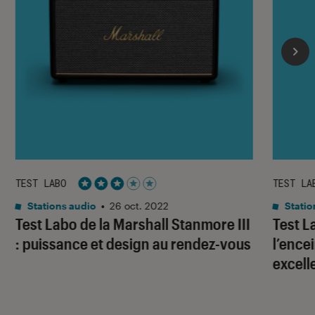
TEST LABO
TEST LA
Noté 3 étoiles sur 5
Stations audio
•
26 oct. 2022
Statio
Test Labo de la Marshall Stanmore III
Test L
: puissance et design au rendez-vous
l’ence
excell