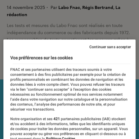
14 novembre 2025
・
Par
Labo Fnac, Régis Bertrand, La
rédaction
Les tests et mesures du Labo Fnac sont réalisés en toute
indépendance du commerce ou des fabricants depuis 1972.
Les responsables de tests garantissent les mesures grâce à
leur expertise, et aux équipements de mesures les plus
Continuer sans accepter
précis. Pour en savoir plus,
voir notre charte
. Et pour
Vos préférences sur les cookies
comparer tous les produits, visitez notre
comparateur
.
FNAC et ses partenaires utilisent des traceurs soumis à votre
consentement à des fins publicitaires par exemple pour la création de
profils personnalisés en combinant les données de navigation et les
données liées à votre compte client. Vous pouvez refuser les traceurs
via le lien "continuer sans accepter" à l’exception des cookies
nécessaires au fonctionnement optimal de nos services notamment
l’aide dans votre navigation sur notre catalogue et la personnalisation
des contenus, l’analyse des performances de notre site, et pour
sécuriser vos transactions.
Notre organisation et ses
421
partenaires publicitaires (IAB) stockent
et/ou accèdent à des informations, telles que les identifiants uniques
de cookies pour traiter les données personnelles, sur un appareil. Vous
pouvez accepter ou gérer vos préférences en cliquant ci-dessous ou à
tout moment dans la
Politique Cookies.