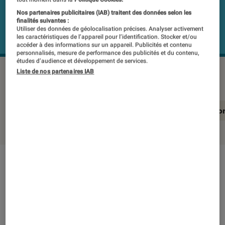
Nos partenaires publicitaires (IAB) traitent des données selon les
finalités suivantes :
Utiliser des données de géolocalisation précises. Analyser activement
les caractéristiques de l’appareil pour l’identification. Stocker et/ou
accéder à des informations sur un appareil. Publicités et contenu
personnalisés, mesure de performance des publicités et du contenu,
études d’audience et développement de services.
JBL BOOMBOX 4
©Labo Fnac
Liste de nos partenaires IAB
En résumé
Notre test détaillé
Conclusio
En résumé
NOTE LABOFNAC
Noté 5 étoiles sur 5