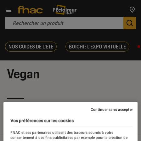
Trouv
De
NOS GUIDES DE L'ÉTÉ
BOICHI : L'EXPO VIRTUELLE
Vegan
Nos derniers contenus
Continuer sans accepter
Vos préférences sur les cookies
Tout
Articles
Sélections et guides
FNAC et ses partenaires utilisent des traceurs soumis à votre
consentement à des fins publicitaires par exemple pour la création de