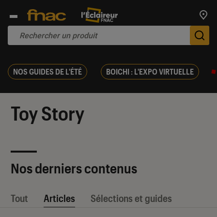
Trouv
De
NOS GUIDES DE L'ÉTÉ
BOICHI : L'EXPO VIRTUELLE
Toy Story
Nos derniers contenus
Tout
Articles
Sélections et guides