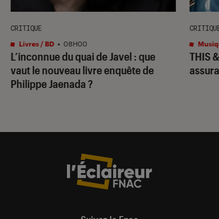
CRITIQUE
CRITIQU
Livres / BD
•
08H00
Musiq
L’inconnue du quai de Javel
: que
THIS 
vaut le nouveau livre enquête de
assura
Philippe Jaenada ?