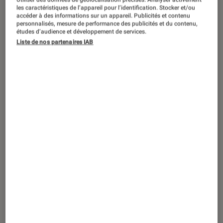
ACTU
les caractéristiques de l’appareil pour l’identification. Stocker et/ou
accéder à des informations sur un appareil. Publicités et contenu
Cinéma
•
17 juin 2026
personnalisés, mesure de performance des publicités et du contenu,
Laura Felpin, Jonathan Cohen… quelles
études d’audience et développement de services.
Liste de nos partenaires IAB
sont les nouvelles voix de
Toy Story 5
?