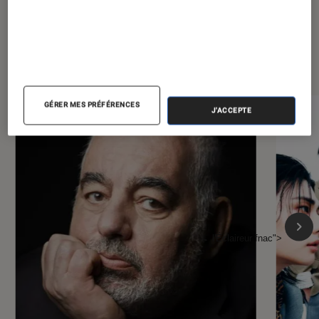
À la une de
VOIR TOUT
l'Éclaireur FNAC
GÉRER MES PRÉFÉRENCES
J'ACCEPTE
l'Éclaireur fnac">