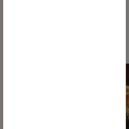
(enfin, presque)
À la une de
VOIR TOUT
l'Éclaireur FNAC
l'Éclaireur fnac">