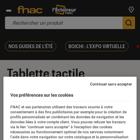
Trouv
De
NOS GUIDES DE L'ÉTÉ
BOICHI : L'EXPO VIRTUELLE
Tablette tactile
multimedia
Continuer sans accepter
Vos préférences sur les cookies
FNAC et ses partenaires utilisent des traceurs soumis à votre
consentement à des fins publicitaires par exemple pour la création de
profils personnalisés en combinant les données de navigation et les
Nos derniers contenus
données liées à votre compte client. Vous pouvez refuser les traceurs
via le lien "continuer sans accepter" à l’exception des cookies
nécessaires au fonctionnement optimal de nos services notamment
l’aide dans votre navigation sur notre catalogue et la personnalisation