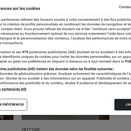
Continu
rences sur les cookies
s
 partenaires utilisent des traceurs soumis à votre consentement à des fins publicita
r la création de profils personnalisés en combinant les données de navigation et l
e compte client. Vous pouvez refuser les traceurs via le lien "continuer sans accepter"
 nécessaires au fonctionnement optimal de nos services notamment l’aide dans vot
atalogue et la personnalisation des contenus, l’analyse des performances de notre si
s transactions.
isation et ses
419
partenaires publicitaires (IAB) stockent et/ou accèdent à des inf
es identifiants uniques de cookies pour traiter les données personnelles, sur un appa
pter ou gérer vos préférences en cliquant ci-dessous ou à tout moment dans la
Poli
res publicitaires (IAB) traitent des données selon les finalités suivantes :
 données de géolocalisation précises. Analyser activement les caractéristiques de l’
tion. Stocker et/ou accéder à des informations sur un appareil. Publicités et contenu
erformance des publicités et du contenu, études d’audience et développement de se
s partenaires IAB
S PRÉFÉRENCES
J'
CRITIQUE