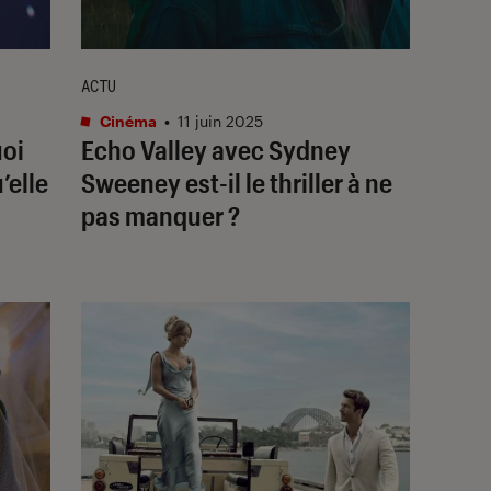
ACTU
Cinéma
•
11 juin 2025
oi
Echo Valley
avec Sydney
’elle
Sweeney est-il le thriller à ne
pas manquer ?