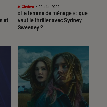
Cinéma
•
22 déc. 2025
« La femme de ménage » : que
s et
vaut le thriller avec Sydney
Sweeney ?