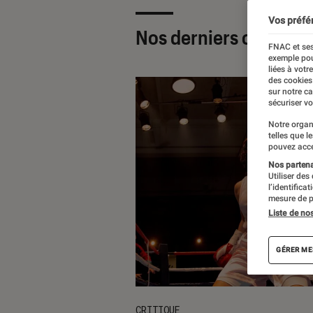
Vos préfé
Nos derniers contenu
FNAC et ses
exemple pou
liées à votr
des cookies
sur notre c
sécuriser vo
Notre organ
telles que l
pouvez acce
Nos partenai
Utiliser des
l’identifica
mesure de p
Liste de no
GÉRER ME
CRITIQUE