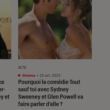
ACTU
Cinéma
•
22 oct. 2023
ce
Pourquoi la comédie
Tout
er-
sauf toi
avec Sydney
y et
Sweeney et Glen Powell va
faire parler d’elle ?