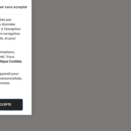
er sans accepter
ires par
es données
 à l’exception
re navigation
te, et pour
ormations,
reil. Vous
tique Cookies.
appareil pour
 personnalisés,
rvices.
ACCEPTE