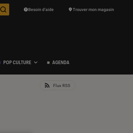
Besoin d’aide
Trouver mon magasin
Des suggestions de produits vont vous être proposées pendant vo
POP CULTURE
AGENDA
Flux RSS