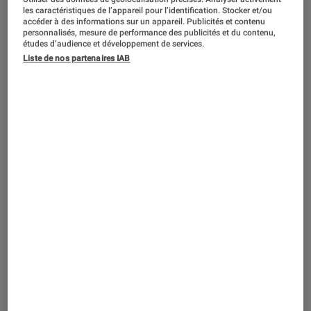
Star Academy
: l’émission de retour avec
les caractéristiques de l’appareil pour l’identification. Stocker et/ou
un showcase, qu’attendre de
accéder à des informations sur un appareil. Publicités et contenu
personnalisés, mesure de performance des publicités et du contenu,
l’événement au Grand Rex ?
études d’audience et développement de services.
Liste de nos partenaires IAB