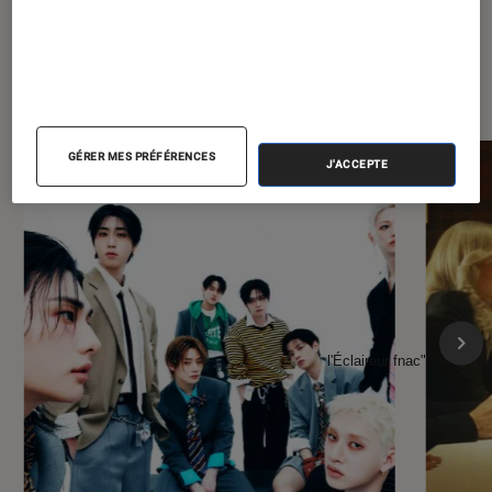
À la une de
VOIR TOUT
l'Éclaireur FNAC
GÉRER MES PRÉFÉRENCES
J'ACCEPTE
l'Éclaireur fnac">