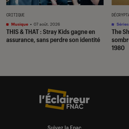
CRITIQUE
DÉCRYPT
Musique
•
07 août. 2026
Séries
THIS & THAT
: Stray Kids gagne en
The S
assurance, sans perdre son identité
sombr
1980
Suivez la Fnac