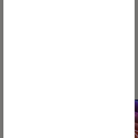
2025 ?
1
2
3
4
Les plus lus dans Star Academy