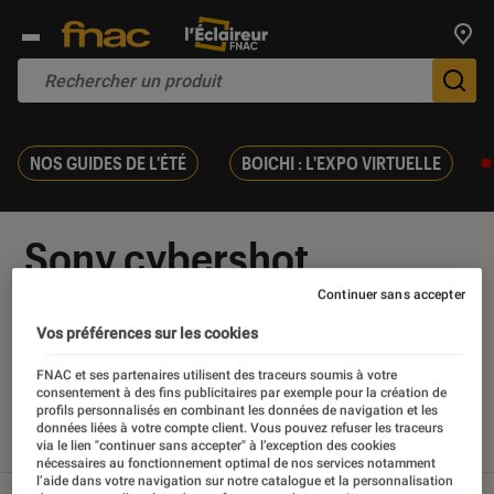
Trouv
De
NOS GUIDES DE L'ÉTÉ
BOICHI : L'EXPO VIRTUELLE
Sony cybershot
Continuer sans accepter
Vos préférences sur les cookies
Nos derniers contenus
FNAC et ses partenaires utilisent des traceurs soumis à votre
consentement à des fins publicitaires par exemple pour la création de
profils personnalisés en combinant les données de navigation et les
données liées à votre compte client. Vous pouvez refuser les traceurs
via le lien "continuer sans accepter" à l’exception des cookies
Tout
Articles
Sélections et guides
Tests
nécessaires au fonctionnement optimal de nos services notamment
l’aide dans votre navigation sur notre catalogue et la personnalisation