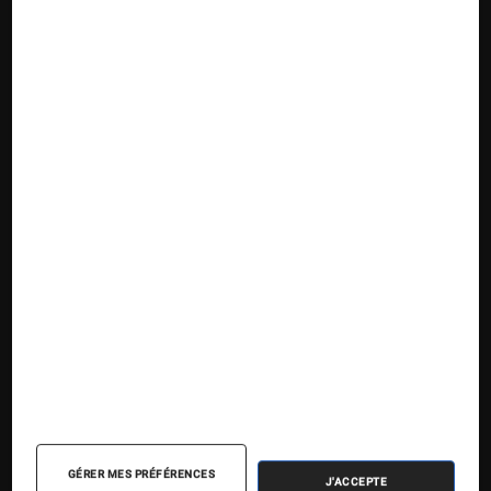
Suivez la Fnac
Nos contenus
Nos flux RSS
Articles
Tests
GÉRER MES PRÉFÉRENCES
J'ACCEPTE