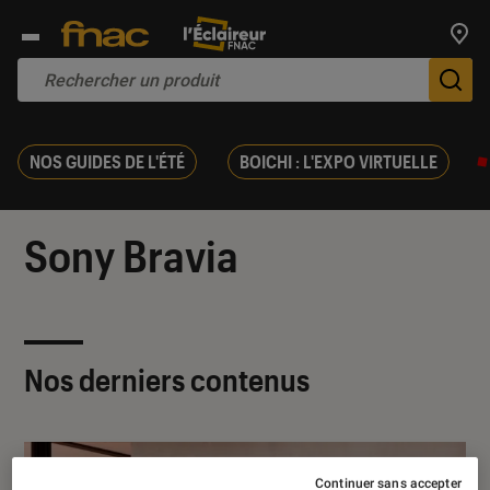
Trouv
De
NOS GUIDES DE L'ÉTÉ
BOICHI : L'EXPO VIRTUELLE
Sony Bravia
Nos derniers contenus
Continuer sans accepter