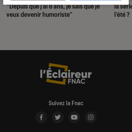
“Depuis que j’ai 8 ans, je sais que je
la sér
veux devenir humoriste”
l’été ?
Suivez la Fnac