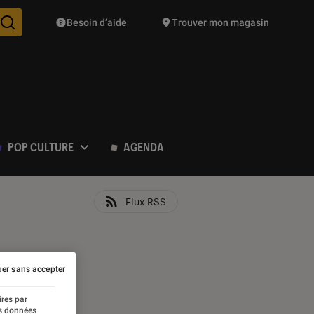
Besoin d’aide
Trouver mon magasin
Des suggestions de produits vont vous être proposées pendant vo
POP CULTURE
AGENDA
Flux RSS
er sans accepter
ires par
es données