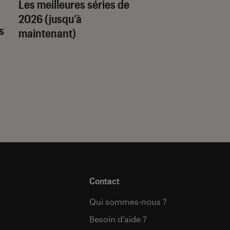
Les meilleures séries de
Quiz romance de l’
2026 (jusqu’à
quel trope amour
s
maintenant)
est fait pour vous 
Contact
Qui sommes-nous ?
Besoin d’aide ?