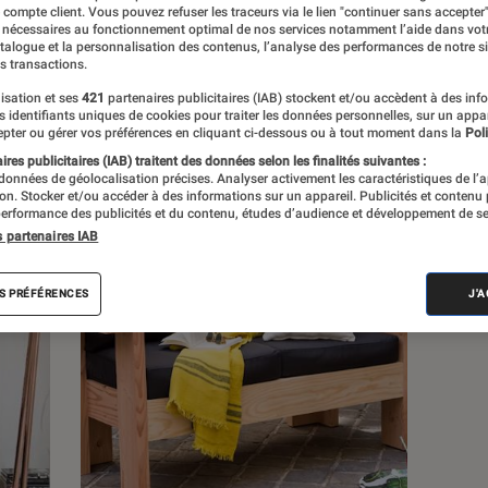
e compte client. Vous pouvez refuser les traceurs via le lien "continuer sans accepter"
 nécessaires au fonctionnement optimal de nos services notamment l’aide dans vot
atalogue et la personnalisation des contenus, l’analyse des performances de notre si
s
s transactions.
isation et ses
421
partenaires publicitaires (IAB) stockent et/ou accèdent à des inf
es identifiants uniques de cookies pour traiter les données personnelles, sur un appa
 guides
pter ou gérer vos préférences en cliquant ci-dessous ou à tout moment dans la
Poli
res publicitaires (IAB) traitent des données selon les finalités suivantes :
 données de géolocalisation précises. Analyser activement les caractéristiques de l’
tion. Stocker et/ou accéder à des informations sur un appareil. Publicités et contenu
erformance des publicités et du contenu, études d’audience et développement de se
s partenaires IAB
S PRÉFÉRENCES
J'