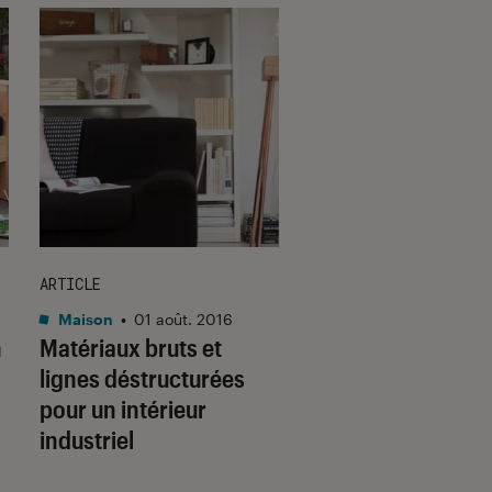
ARTICLE
DÉCRYPTAGE
Maison
•
01 août. 2016
Maison
•
20 juil. 201
n
Matériaux bruts et
ONE+ de Ryobi : u
lignes déstructurées
batterie unique qui
pour un intérieur
une multitude de
industriel
possibilités