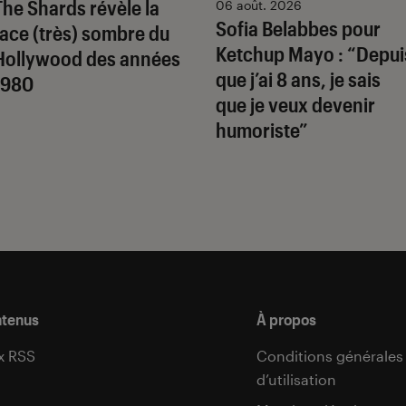
The Shards
révèle la
06 août. 2026
Sofia Belabbes pour
face (très) sombre du
Ketchup Mayo
: “Depui
Hollywood des années
que j’ai 8 ans, je sais
1980
que je veux devenir
humoriste”
ntenus
À propos
x RSS
Conditions générales
d’utilisation
s