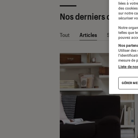
liées à votr
des cookies
sur notre c
Nos derniers contenu
sécuriser vo
Notre organ
telles que l
Tout
Articles
Sélections et
pouvez acce
Nos partenai
Utiliser des
l’identifica
mesure de p
Liste de no
GÉRER ME