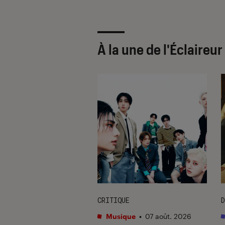
À la une de
l'Éclaireu
CRITIQUE
D
s
•
07 août. 2026
Musique
•
07 août. 2026