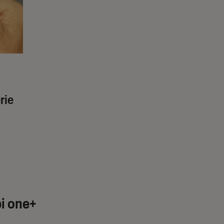
rie
bi one+