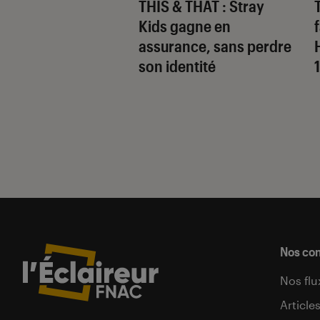
 Gervais, le sale
THIS & THAT
: Stray
 de la comédie
Kids gagne en
nnique
assurance, sans perdre
son identité
Nos co
Nos flu
Article