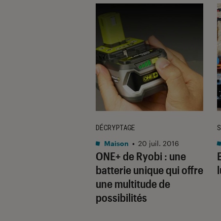
E
DÉCRYPTAGE
S
on
•
01 août. 2016
Maison
•
20 juil. 2016
iaux bruts et
ONE+ de Ryobi : une
s déstructurées
batterie unique qui offre
un intérieur
une multitude de
riel
possibilités