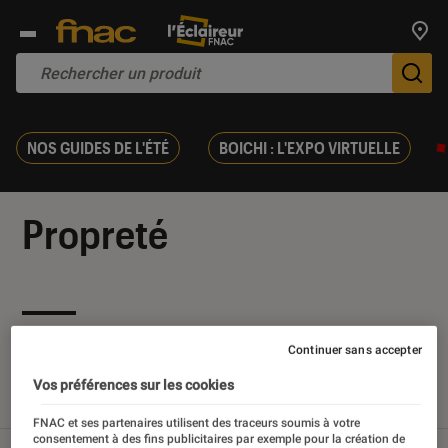
Trouv
De
NOS GUIDES DE L'ÉTÉ
BOICHI : L'EXPO VIRTUELLE
Propreté
Nos derniers contenus
Continuer sans accepter
Vos préférences sur les cookies
Tout
Articles
Sélections et guides
Tests
FNAC et ses partenaires utilisent des traceurs soumis à votre
consentement à des fins publicitaires par exemple pour la création de