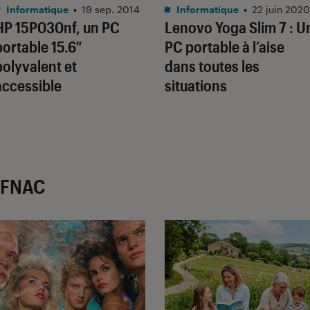
Informatique
•
19 sep. 2014
Informatique
•
22 juin 2020
HP 15P030nf, un PC
Lenovo Yoga Slim 7 : U
portable 15.6″
PC portable à l’aise
polyvalent et
dans toutes les
accessible
situations
r FNAC