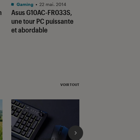
Gaming
•
22 mai. 2014
Gaming
•
14 août. 20
n
Asus G10AC-FR033S,
PC portable Asus
une tour PC puissante
GL552JX-DM165H,
et abordable
puissance au juste 
VOIR TOUT
l'Éclaireur fnac">