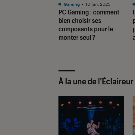
rmatique
•
10 juil. 2014
Gaming
•
10 jan. 2025
 S551LN-CJ081H,
PC Gaming : comment
qu’un PC portable,
bien choisir ses
onne affaire !
composants pour le
monter seul ?
À la une de
l'Éclaireu