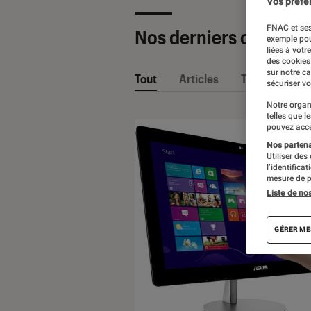
Vos préfé
FNAC et ses
Nos derniers contenu
exemple pou
liées à votr
des cookies
sur notre c
Tout
Articles
Tests
sécuriser vo
Notre organ
telles que l
pouvez acce
Nos partenai
Utiliser des
l’identifica
mesure de p
Liste de no
GÉRER ME