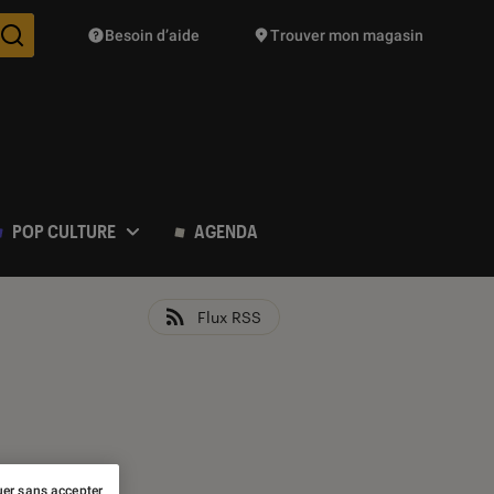
Besoin d’aide
Trouver mon magasin
Des suggestions de produits vont vous être proposées pendant vo
POP CULTURE
AGENDA
Flux RSS
er sans accepter