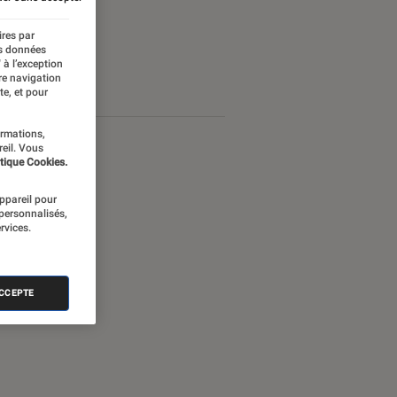
ires par
es données
 à l’exception
re navigation
te, et pour
ormations,
reil. Vous
tique Cookies.
appareil pour
 personnalisés,
rvices.
ACCEPTE