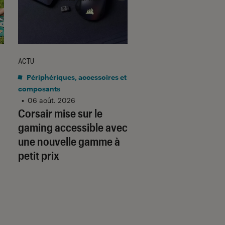
ACTU
ACTU
Périphériques, accessoires et
Application
•
06 aoû
Gmail barre la rou
composants
•
06 août. 2026
adresses tierces :
Corsair mise sur le
qu’il faut savoir p
gaming accessible avec
préparer
une nouvelle gamme à
petit prix