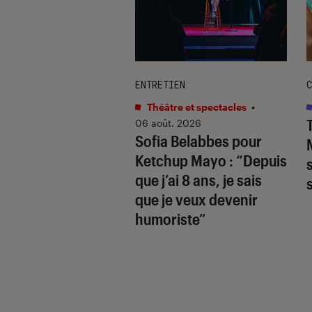
TAGE
ENTRETIEN
C
s
•
06 août. 2026
Théâtre et spectacles
•
hards
révèle la
06 août. 2026
Sofia Belabbes pour
(très) sombre du
Ketchup Mayo
: “Depuis
wood des années
que j’ai 8 ans, je sais
que je veux devenir
humoriste”