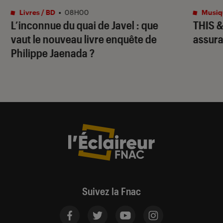
Livres / BD
•
08H00
Musiq
L’inconnue du quai de Javel
: que
THIS 
vaut le nouveau livre enquête de
assura
Philippe Jaenada ?
Suivez la Fnac