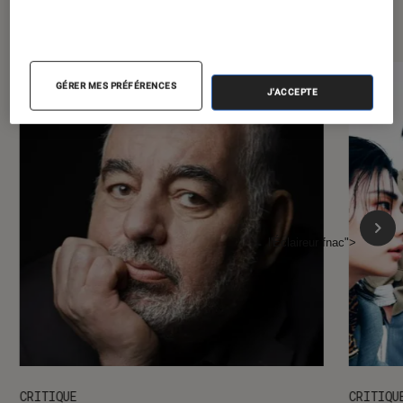
l'Éclaireur FNAC
GÉRER MES PRÉFÉRENCES
J'ACCEPTE
l'Éclaireur fnac">
CRITIQUE
CRITIQU