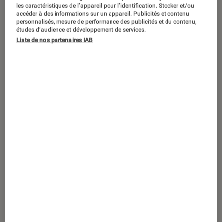
Office 2021 : tout ce qu’il faut savoir sur
les caractéristiques de l’appareil pour l’identification. Stocker et/ou
la nouvelle suite bureautique de
accéder à des informations sur un appareil. Publicités et contenu
personnalisés, mesure de performance des publicités et du contenu,
Microsoft
études d’audience et développement de services.
Liste de nos partenaires IAB