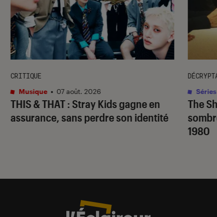
CRITIQUE
DÉCRYPT
Musique
•
07 août. 2026
Séries
THIS & THAT
: Stray Kids gagne en
The S
assurance, sans perdre son identité
sombr
1980