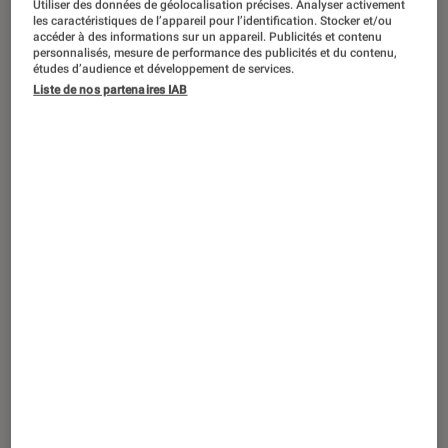
Utiliser des données de géolocalisation précises. Analyser activement
ACTU
les caractéristiques de l’appareil pour l’identification. Stocker et/ou
accéder à des informations sur un appareil. Publicités et contenu
Cinéma
•
13 jan. 2026
personnalisés, mesure de performance des publicités et du contenu,
L’affaire Bojarski
avec Reda Kateb : le
études d’audience et développement de services.
Liste de nos partenaires IAB
film est-il inspiré d’une histoire vraie ?