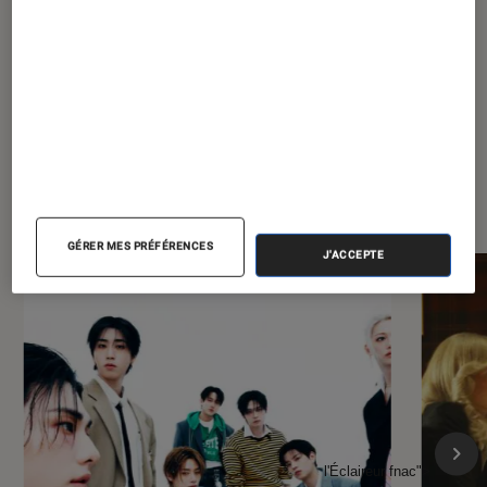
Dino
?
À la une de
VOIR TOUT
l'Éclaireur FNAC
GÉRER MES PRÉFÉRENCES
J'ACCEPTE
l'Éclaireur fnac">