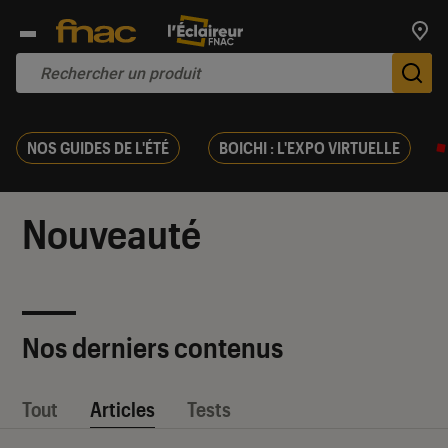
Trouv
De
NOS GUIDES DE L'ÉTÉ
BOICHI : L'EXPO VIRTUELLE
Nouveauté
Nos derniers contenus
Tout
Articles
Tests