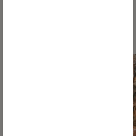
À la une de
VOIR TOUT
l'Éclaireur FNAC
l'Éclaireur fnac">