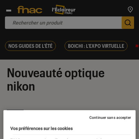
Trouv
De
NOS GUIDES DE L'ÉTÉ
BOICHI : L'EXPO VIRTUELLE
Nouveauté optique
nikon
Continuer sans accepter
Nos derniers contenus
Vos préférences sur les cookies