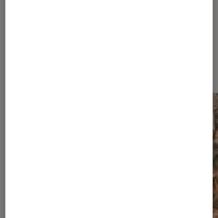
À la une de
VOIR TOUT
l'Éclaireur FNAC
l'Éclaireur fnac">