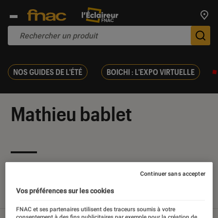
Trouv
De
NOS GUIDES DE L'ÉTÉ
BOICHI : L'EXPO VIRTUELLE
Mathieu bablet
Nos derniers contenus
Continuer sans accepter
Vos préférences sur les cookies
Tout
Articles
Sélections et guides
FNAC et ses partenaires utilisent des traceurs soumis à votre
consentement à des fins publicitaires par exemple pour la création de