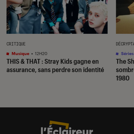
CRITIQUE
DÉCRYPT
Musique
•
12H20
Séries
THIS & THAT
: Stray Kids gagne en
The S
assurance, sans perdre son identité
sombr
1980