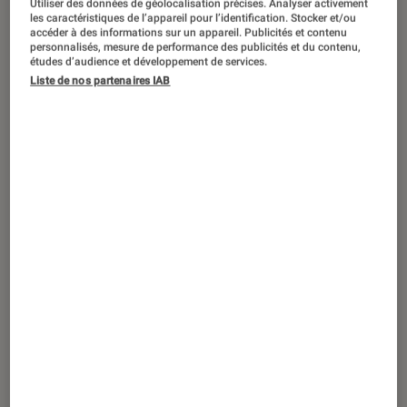
Utiliser des données de géolocalisation précises. Analyser activement
TEST LABO
les caractéristiques de l’appareil pour l’identification. Stocker et/ou
Noté 3 étoiles sur 5
accéder à des informations sur un appareil. Publicités et contenu
Casques audio
•
04 oct. 2021
personnalisés, mesure de performance des publicités et du contenu,
Test JVC HA-S31M-B : une prestation
études d’audience et développement de services.
Liste de nos partenaires IAB
correcte, mais il n’aime pas les
environnements bruyants