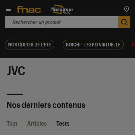
Trouv
De
NOS GUIDES DE L'ÉTÉ
BOICHI : L'EXPO VIRTUELLE
JVC
Nos derniers contenus
Tout
Articles
Tests