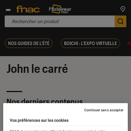
Trouv
De
NOS GUIDES DE L'ÉTÉ
BOICHI : L'EXPO VIRTUELLE
John le carré
Nos derniers contenus
Continuer sans accepter
Vos préférences sur les cookies