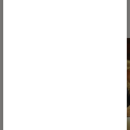
À la une de
VOIR TOUT
l'Éclaireur FNAC
l'Éclaireur fnac">