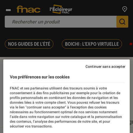
Trouv
De
NOS GUIDES DE L'ÉTÉ
BOICHI : L'EXPO VIRTUELLE
Jeunesse
Continuer sans accepter
Vos préférences sur les cookies
FNAC et ses partenaires utilisent des traceurs soumis à votre
consentement à des fins publicitaires par exemple pour la création de
profils personnalisés en combinant les données de navigation et les
Nos derniers contenus
données liées à votre compte client. Vous pouvez refuser les traceurs
via le lien "continuer sans accepter" à l’exception des cookies
nécessaires au fonctionnement optimal de nos services notamment
l’aide dans votre navigation sur notre catalogue et la personnalisation
Tout
Articles
Événéments
Sélections et g
des contenus, l’analyse des performances de notre site, et pour
sécuriser vos transactions.