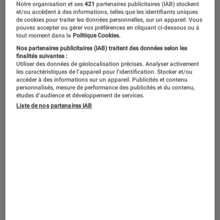
Notre organisation et ses
421
partenaires publicitaires (IAB) stockent
et/ou accèdent à des informations, telles que les identifiants uniques
de cookies pour traiter les données personnelles, sur un appareil. Vous
pouvez accepter ou gérer vos préférences en cliquant ci-dessous ou à
Aucun contenu ne
tout moment dans la
Politique Cookies.
correspond à votre
Nos partenaires publicitaires (IAB) traitent des données selon les
finalités suivantes :
recherche
Utiliser des données de géolocalisation précises. Analyser activement
les caractéristiques de l’appareil pour l’identification. Stocker et/ou
accéder à des informations sur un appareil. Publicités et contenu
personnalisés, mesure de performance des publicités et du contenu,
études d’audience et développement de services.
Liste de nos partenaires IAB
Recherches populaires en ce moment
Netflix
Sortie
Gaming
Apple
Jeux