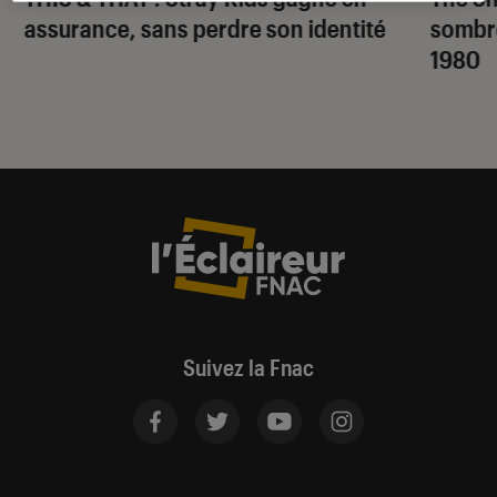
assurance, sans perdre son identité
sombr
1980
Suivez la Fnac