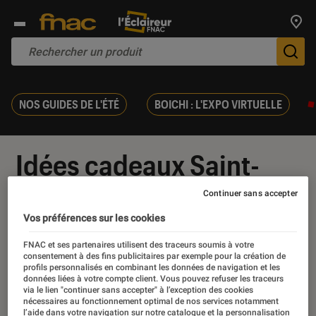
Trouv
De
NOS GUIDES DE L'ÉTÉ
BOICHI : L'EXPO VIRTUELLE
Idées cadeaux Saint-
Valentin
Continuer sans accepter
Vos préférences sur les cookies
FNAC et ses partenaires utilisent des traceurs soumis à votre
consentement à des fins publicitaires par exemple pour la création de
profils personnalisés en combinant les données de navigation et les
Nos derniers contenus
données liées à votre compte client. Vous pouvez refuser les traceurs
via le lien "continuer sans accepter" à l’exception des cookies
nécessaires au fonctionnement optimal de nos services notamment
l’aide dans votre navigation sur notre catalogue et la personnalisation