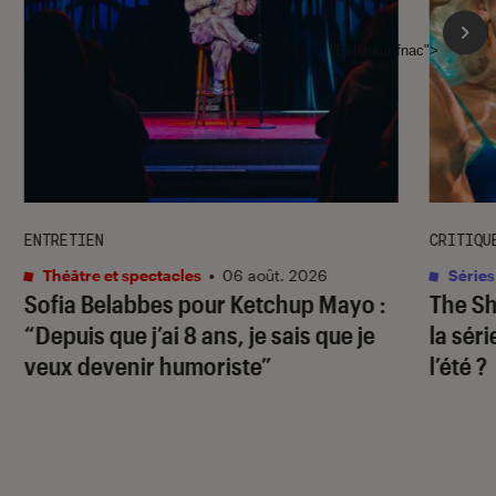
l'Éclaireur fnac">
ENTRETIEN
CRITIQU
Théâtre et spectacles
•
06 août. 2026
Séries
Sofia Belabbes pour
Ketchup Mayo
:
The S
“Depuis que j’ai 8 ans, je sais que je
la sér
veux devenir humoriste”
l’été ?