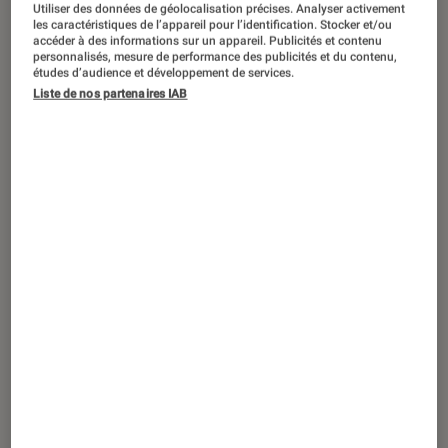
ACTU
Utiliser des données de géolocalisation précises. Analyser activement
les caractéristiques de l’appareil pour l’identification. Stocker et/ou
accéder à des informations sur un appareil. Publicités et contenu
Théâtre et spectacles
•
10 sep. 2025
personnalisés, mesure de performance des publicités et du contenu,
L’ôdyssée
de Roman Frayssinet : c’est
études d’audience et développement de services.
quoi ce film surprise annoncé par
Liste de nos partenaires IAB
l’humoriste ?