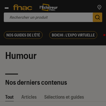
Trouv
De
NOS GUIDES DE L'ÉTÉ
BOICHI : L'EXPO VIRTUELLE
Humour
Nos derniers contenus
Tout
Articles
Sélections et guides