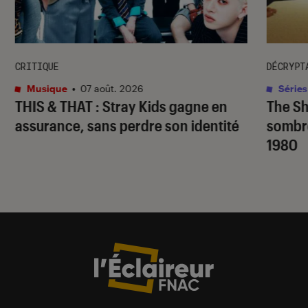
CRITIQUE
DÉCRYPT
Musique
•
07 août. 2026
Séries
THIS & THAT
: Stray Kids gagne en
The S
assurance, sans perdre son identité
sombr
1980