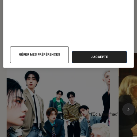
À la une de
VOIR TOUT
l'Éclaireur FNAC
GÉRER MES PRÉFÉRENCES
J'ACCEPTE
l'Éclaireur fnac">