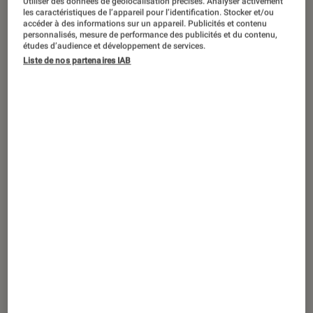
Utiliser des données de géolocalisation précises. Analyser activement
ACTU
les caractéristiques de l’appareil pour l’identification. Stocker et/ou
accéder à des informations sur un appareil. Publicités et contenu
Cinéma
•
17 juil. 2025
personnalisés, mesure de performance des publicités et du contenu,
Souviens-toi… l’été dernier
: qui était le
études d’audience et développement de services.
Liste de nos partenaires IAB
tueur dans le premier film ?