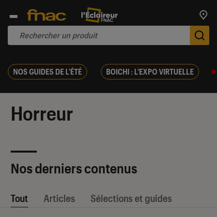
Trouv
De
NOS GUIDES DE L'ÉTÉ
BOICHI : L'EXPO VIRTUELLE
Horreur
Nos derniers contenus
Tout
Articles
Sélections et guides