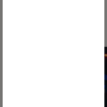
À la une de
VOIR TOUT
l'Éclaireur FNAC
l'Éclaireur fnac">