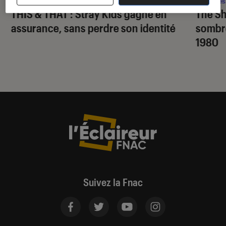
Musique
•
07 août. 2026
Séries
THIS & THAT
: Stray Kids gagne en
The S
assurance, sans perdre son identité
sombr
1980
Suivez la Fnac