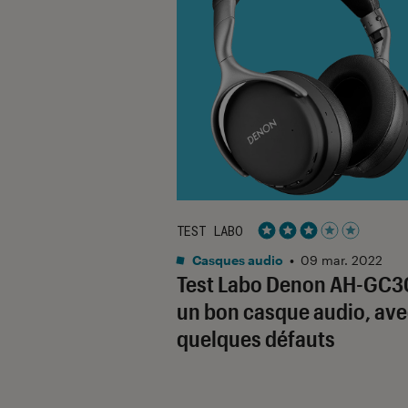
TEST LABO
Noté 3 étoiles sur 5
Casques audio
•
09 mar. 2022
Test Labo Denon AH-GC30
un bon casque audio, av
quelques défauts