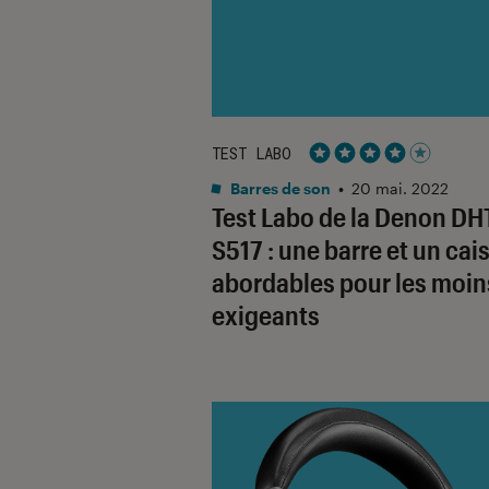
TEST LABO
Noté 4 étoiles sur 5
Barres de son
•
20 mai. 2022
Test Labo de la Denon DH
S517 : une barre et un cai
abordables pour les moin
exigeants