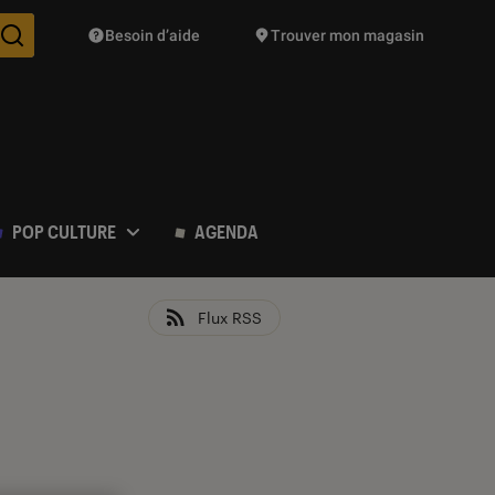
Besoin d’aide
Trouver mon magasin
Des suggestions de produits vont vous être proposées pendant vo
POP CULTURE
AGENDA
Flux RSS