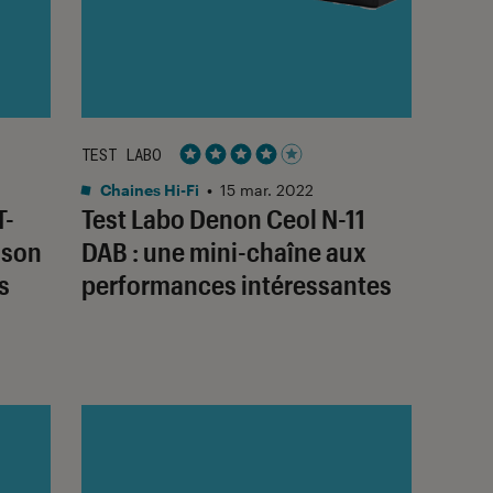
TEST LABO
Noté 4 étoiles sur 5
Chaines Hi-Fi
•
15 mar. 2022
T-
Test Labo Denon Ceol N-11
sson
DAB : une mini-chaîne aux
s
performances intéressantes