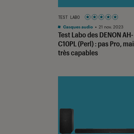
TEST LABO
Noté 5 étoiles sur 5
Casques audio
•
21 nov. 2023
Test Labo des DENON AH-
C10PL (Perl) : pas Pro, ma
très capables