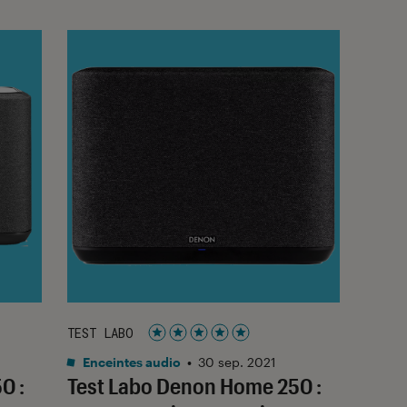
TEST LABO
Noté 5 étoiles sur 5
Enceintes audio
•
30 sep. 2021
0 :
Test Labo Denon Home 250 :