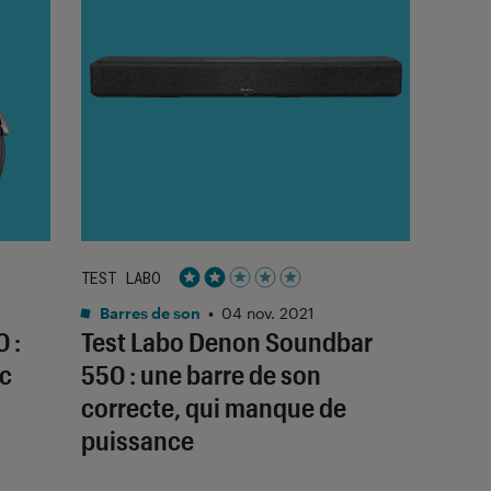
TEST LABO
Noté 2 étoiles sur 5
Barres de son
•
04 nov. 2021
 :
Test Labo Denon Soundbar
ec
550 : une barre de son
correcte, qui manque de
puissance