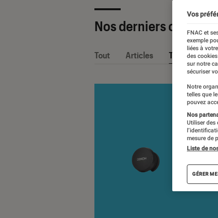
Vos préfé
Nos derniers contenu
FNAC et ses
exemple pou
liées à votr
Tout
Articles
Tests
des cookies
sur notre c
sécuriser vo
Notre organ
telles que l
pouvez acce
Nos partenai
Utiliser des
l’identifica
mesure de p
Liste de no
GÉRER ME