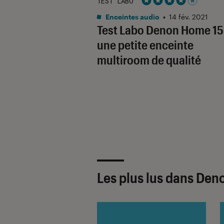
TEST LABO
Noté 4 étoiles sur 5
Enceintes audio
•
14 fév. 2021
Test Labo Denon Home 15
une petite enceinte
multiroom de qualité
Les plus lus dans Den