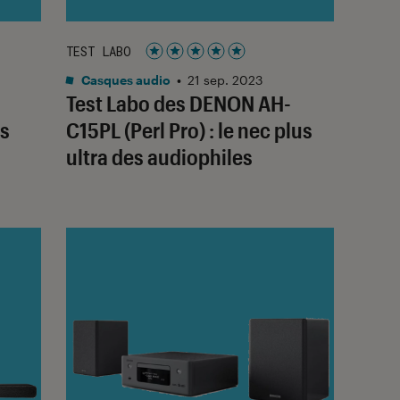
TEST LABO
Noté 5 étoiles sur 5
Casques audio
•
21 sep. 2023
Test Labo des DENON AH-
is
C15PL (Perl Pro) : le nec plus
ultra des audiophiles