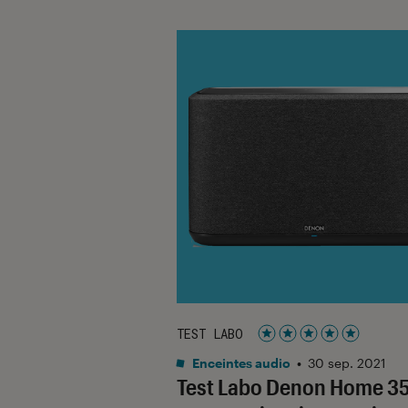
TEST LABO
Noté 5 étoiles sur 5
Enceintes audio
•
30 sep. 2021
Test Labo Denon Home 35