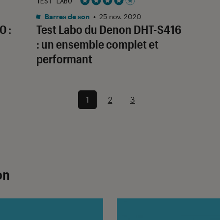
TEST LABO
Noté 4 étoiles sur 5
Barres de son
•
25 nov. 2020
0 :
Test Labo du Denon DHT-S416
: un ensemble complet et
performant
1
2
3
on