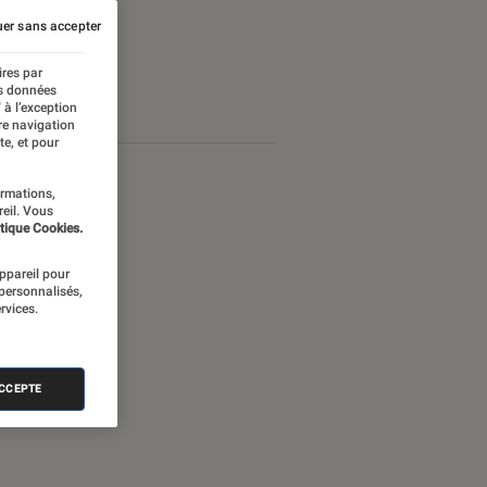
er sans accepter
ires par
es données
 à l’exception
re navigation
te, et pour
ormations,
reil. Vous
tique Cookies.
appareil pour
 personnalisés,
rvices.
ACCEPTE