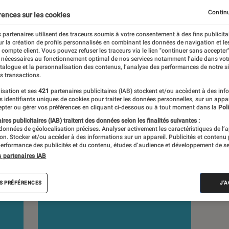
Continu
rences sur les cookies
s
 partenaires utilisent des traceurs soumis à votre consentement à des fins publicita
r la création de profils personnalisés en combinant les données de navigation et l
e compte client. Vous pouvez refuser les traceurs via le lien "continuer sans accepter"
 nécessaires au fonctionnement optimal de nos services notamment l’aide dans vot
atalogue et la personnalisation des contenus, l’analyse des performances de notre si
s transactions.
isation et ses
421
partenaires publicitaires (IAB) stockent et/ou accèdent à des inf
es identifiants uniques de cookies pour traiter les données personnelles, sur un appa
pter ou gérer vos préférences en cliquant ci-dessous ou à tout moment dans la
Poli
res publicitaires (IAB) traitent des données selon les finalités suivantes :
 données de géolocalisation précises. Analyser activement les caractéristiques de l’
tion. Stocker et/ou accéder à des informations sur un appareil. Publicités et contenu
erformance des publicités et du contenu, études d’audience et développement de se
s partenaires IAB
S PRÉFÉRENCES
J'