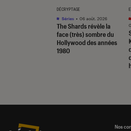
DÉCRYPTAGE
E
ues audio
•
. 2026
Séries
•
06 août. 2026
renouvelle enfin
The Shards
révèle la
0
asque
face (très) sombre du
Comfort et lui
Hollywood des années
l’audio des Ultra
q
1980
Nos co