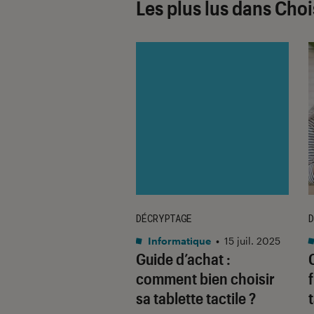
Les plus lus dans Chois
E
DÉCRYPTAGE
D
rmatique
•
13 mai. 2014
Informatique
•
15 juil. 2025
o Thinkpad 10,
Guide d’achat :
ablette 10.1″ sous
comment bien choisir
ws 8.1 qui
sa tablette tactile ?