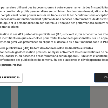
 partenaires utilisent des traceurs soumis à votre consentement à des fins publicita
s
r la création de profils personnalisés en combinant les données de navigation et l
e compte client. Vous pouvez refuser les traceurs via le lien "continuer sans accepter"
 nécessaires au fonctionnement optimal de nos services notamment l’aide dans vot
atalogue et la personnalisation des contenus, l’analyse des performances de notre si
 guides
Tests
s transactions.
isation et ses
419
partenaires publicitaires (IAB) stockent et/ou accèdent à des inf
es identifiants uniques de cookies pour traiter les données personnelles, sur un appa
pter ou gérer vos préférences en cliquant ci-dessous ou à tout moment dans la
Poli
res publicitaires (IAB) traitent des données selon les finalités suivantes :
 données de géolocalisation précises. Analyser activement les caractéristiques de l’
tion. Stocker et/ou accéder à des informations sur un appareil. Publicités et contenu
erformance des publicités et du contenu, études d’audience et développement de se
s partenaires IAB
S PRÉFÉRENCES
J'