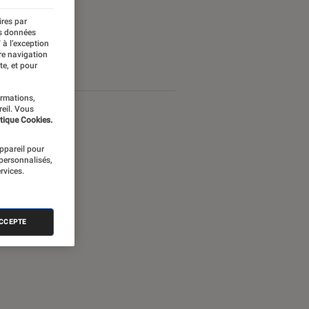
ires par
es données
 à l’exception
re navigation
te, et pour
ormations,
reil. Vous
tique Cookies.
appareil pour
 personnalisés,
rvices.
ACCEPTE