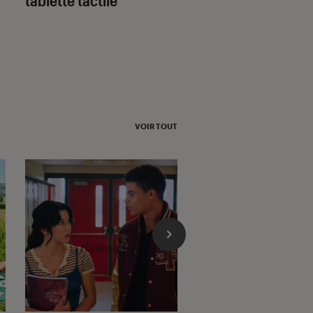
VOIR TOUT
l'Éclaireur fnac">