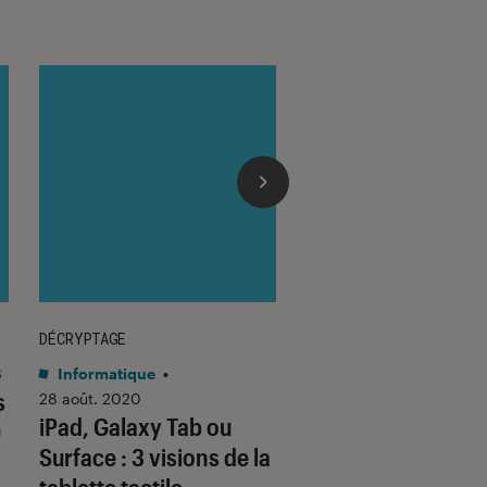
DÉCRYPTAGE
GUIDE D'ACHAT
6
Informatique
•
Tech
•
03 mar. 2022
s
Les écrans haute
28 août. 2020
iPad, Galaxy Tab ou
0
définition sur tabl
Surface : 3 visions de la
pourquoi faire ?
tablette tactile