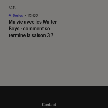
ACTU
CRITIQUE
Séries
•
10H30
Séries
•
09H01
Ma vie avec les Walter
Alley Cats
: que va
Boys
: comment se
série animée de R
termine la saison 3 ?
Gervais ?
Contact