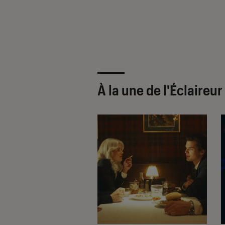
once très
sante
À la une de
l'Éclaireu