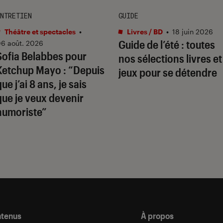
NTRETIEN
GUIDE
Théâtre et spectacles
•
Livres / BD
•
18 juin 2026
Guide de l’été : toutes
6 août. 2026
Sofia Belabbes pour
nos sélections livres et
Ketchup Mayo
: “Depuis
jeux pour se détendre
ue j’ai 8 ans, je sais
que je veux devenir
humoriste”
ntenus
À propos