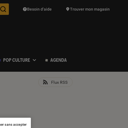
Besoin d’aide
Trouver mon magasin
Des suggestions de produits vont vous être proposées pendant vo
POP CULTURE
AGENDA
Flux RSS
er sans accepter