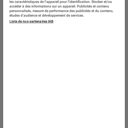
les caractéristiques de l’appareil pour l’identification. Stocker et/ou
TEST LABO
accéder à des informations sur un appareil. Publicités et contenu
Noté 4 étoiles sur 5
personnalisés, mesure de performance des publicités et du contenu,
Enceintes audio
•
04 août. 2017
études d’audience et développement de services.
Test Labo du Denon D-M41DAB
Liste de nos partenaires IAB