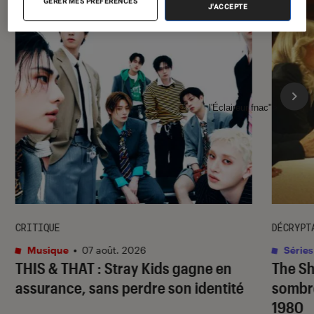
GÉRER MES PRÉFÉRENCES
J'ACCEPTE
l'Éclaireur fnac">
CRITIQUE
DÉCRYPT
Musique
•
07 août. 2026
Séries
THIS & THAT
: Stray Kids gagne en
The S
assurance, sans perdre son identité
sombr
1980