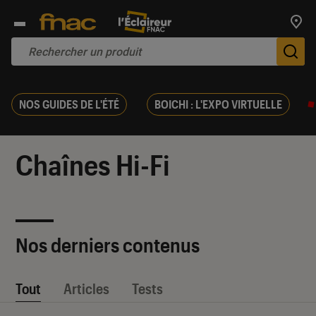
Trouv
De
NOS GUIDES DE L'ÉTÉ
BOICHI : L'EXPO VIRTUELLE
Chaînes Hi-Fi
Nos derniers contenus
Tout
Articles
Tests