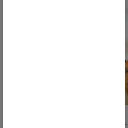
SÉLECTION
ACTU
Son
•
04 juil. 2018
Son
•