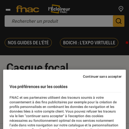
Trouv
De
NOS GUIDES DE L'ÉTÉ
BOICHI : L'EXPO VIRTUELLE
Casque focal
Continuer sans accepter
Vos préférences sur les cookies
Nos derniers contenus
FNAC et ses partenaires utilisent des traceurs soumis à votre
consentement à des fins publicitaires par exemple pour la création de
profils personnalisés en combinant les données de navigation et les
données liées à votre compte client. Vous pouvez refuser les traceurs
via le lien "continuer sans accepter" à l’exception des cookies
Tout
Articles
Sélections et guides
Tests
nécessaires au fonctionnement optimal de nos services notamment
l’aide dans votre navigation sur notre catalogue et la personnalisation