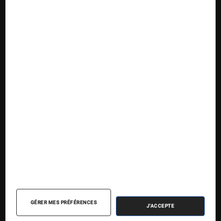
Suivez la Fnac
Nos contenus
Nos flux RSS
Articles
Tests
GÉRER MES PRÉFÉRENCES
J'ACCEPTE
Dossiers