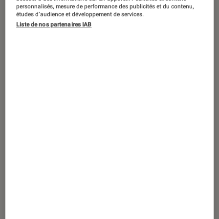
ACTU
personnalisés, mesure de performance des publicités et du contenu,
études d’audience et développement de services.
Smartphones
•
24 mar. 2017
Liste de nos partenaires IAB
Pioneer XDP 100R, et si on passait au
son haute résolution ?