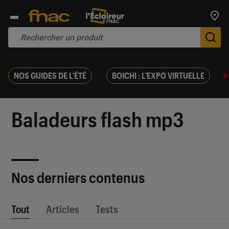
Trouv
De
NOS GUIDES DE L'ÉTÉ
BOICHI : L'EXPO VIRTUELLE
Baladeurs flash mp3
Nos derniers contenus
Tout
Articles
Tests