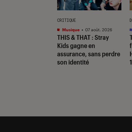
CRITIQUE
D
s
•
07 août. 2026
Musique
•
07 août. 2026
 Gervais, le sale
THIS & THAT
: Stray
 de la comédie
Kids gagne en
nnique
assurance, sans perdre
son identité