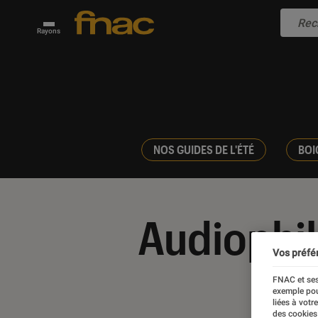
Rayons
NOS GUIDES DE L'ÉTÉ
BOI
Audiophi
Vos préfé
FNAC et ses
exemple pou
liées à votr
des cookies