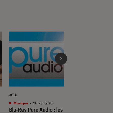
ACTU
ACTU
Musique
•
30 avr. 2013
Musique
•
18 juil. 20
Blu-Ray Pure Audio : les
Que valent les