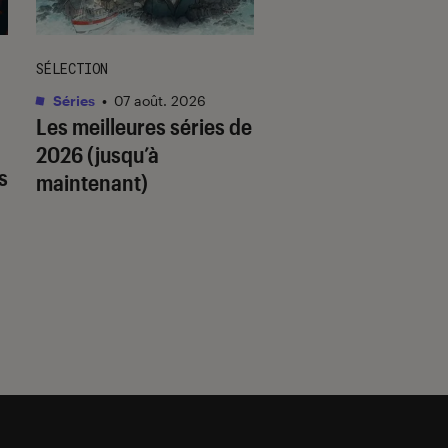
SÉLECTION
SÉLECTION
Séries
•
07 août. 2026
Livres / BD
•
07 août.
Les meilleures séries de
Quiz romance de l’
2026 (jusqu’à
quel trope amour
s
maintenant)
est fait pour vous 