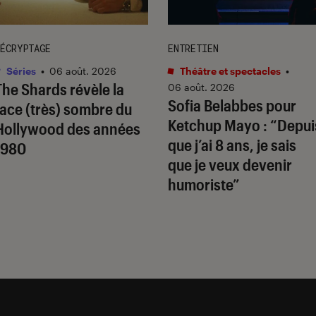
ÉCRYPTAGE
ENTRETIEN
Séries
•
06 août. 2026
Théâtre et spectacles
•
The Shards
révèle la
06 août. 2026
Sofia Belabbes pour
face (très) sombre du
Ketchup Mayo
: “Depui
Hollywood des années
que j’ai 8 ans, je sais
1980
que je veux devenir
humoriste”