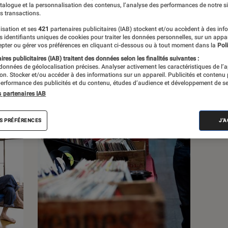
atalogue et la personnalisation des contenus, l’analyse des performances de notre si
s transactions.
s
isation et ses
421
partenaires publicitaires (IAB) stockent et/ou accèdent à des inf
es identifiants uniques de cookies pour traiter les données personnelles, sur un appa
pter ou gérer vos préférences en cliquant ci-dessous ou à tout moment dans la
Poli
 guides
Tests
res publicitaires (IAB) traitent des données selon les finalités suivantes :
 données de géolocalisation précises. Analyser activement les caractéristiques de l’
tion. Stocker et/ou accéder à des informations sur un appareil. Publicités et contenu
erformance des publicités et du contenu, études d’audience et développement de se
s partenaires IAB
S PRÉFÉRENCES
J'