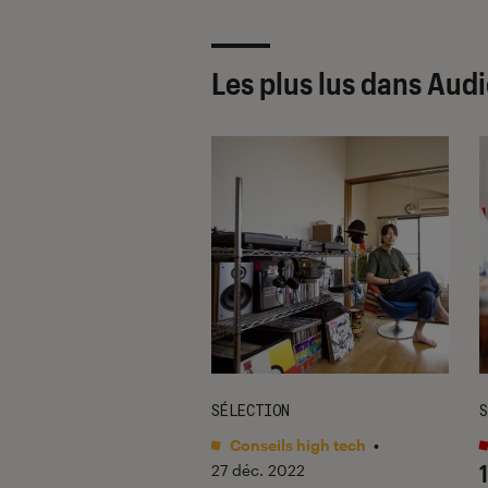
Les plus lus dans Aud
EN MAIN
SÉLECTION
S
ng
•
10 avr. 2013
Conseils high tech
•
ue Denon AH
27 déc. 2022