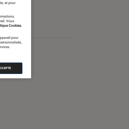
te, et pour
ormations,
reil. Vous
tique Cookies.
appareil pour
 personnalisés,
rvices.
ACCEPTE