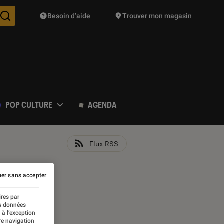
Besoin d’aide
Trouver mon magasin
Des suggestions de produits vont vous être proposées pendant vo
POP CULTURE
AGENDA
Flux RSS
er sans accepter
ires par
es données
 à l’exception
re navigation