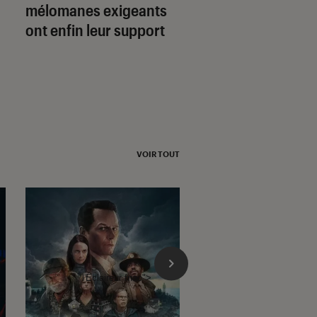
d
mélomanes exigeants
nouvelles rééditi
ont enfin leur support
vinyles de Gainsb
VOIR TOUT
l'Éclaireur fnac">