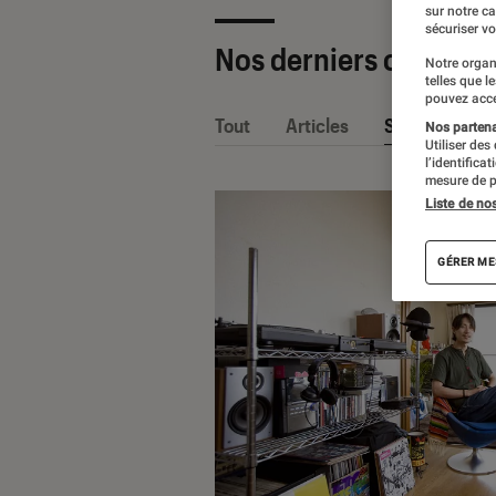
sur notre c
sécuriser vo
Nos derniers contenu
Notre organ
telles que l
pouvez acce
Tout
Articles
Sélections et
Nos partenai
Utiliser des
l’identifica
mesure de p
Liste de no
GÉRER ME