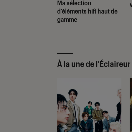
Ma sélection
 du haut de
d’éléments hifi haut de
e accessible
gamme
À la une de
l'Éclaireu