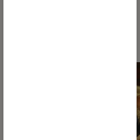
À la une de
VOIR TOUT
l'Éclaireur FNAC
l'Éclaireur fnac">