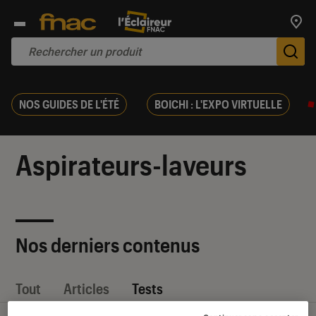
Trouv
De
NOS GUIDES DE L'ÉTÉ
BOICHI : L'EXPO VIRTUELLE
Aspirateurs-laveurs
Nos derniers contenus
Tout
Articles
Tests