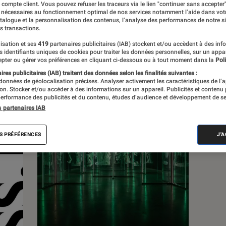
e compte client. Vous pouvez refuser les traceurs via le lien "continuer sans accepter"
 nécessaires au fonctionnement optimal de nos services notamment l’aide dans vot
atalogue et la personnalisation des contenus, l’analyse des performances de notre si
s
s transactions.
isation et ses
419
partenaires publicitaires (IAB) stockent et/ou accèdent à des inf
es identifiants uniques de cookies pour traiter les données personnelles, sur un appa
 guides
pter ou gérer vos préférences en cliquant ci-dessous ou à tout moment dans la
Poli
res publicitaires (IAB) traitent des données selon les finalités suivantes :
 données de géolocalisation précises. Analyser activement les caractéristiques de l’
tion. Stocker et/ou accéder à des informations sur un appareil. Publicités et contenu
erformance des publicités et du contenu, études d’audience et développement de se
s partenaires IAB
S PRÉFÉRENCES
J'