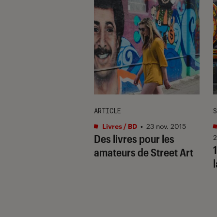
ARTICLE
S
et expositions
•
Livres / BD
•
23 nov. 2015
Des livres pour les
 2024
2
Tic : À la vie, à
amateurs de Street Art
r
, à découvrir au
s des Papes