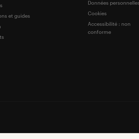
Données personnelle
s
Cookies
ons et guides
Accessibilité : non
a
conforme
ts