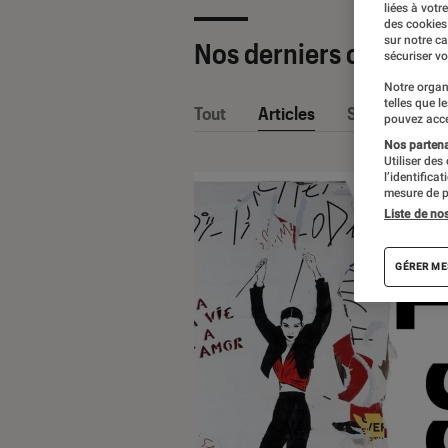
liées à votr
des cookies
sur notre c
Nos derniers contenu
sécuriser vo
Notre organ
telles que l
Tout
Articles
Sélections et
pouvez acce
Nos partenai
Utiliser des
l’identifica
mesure de p
Liste de no
GÉRER ME