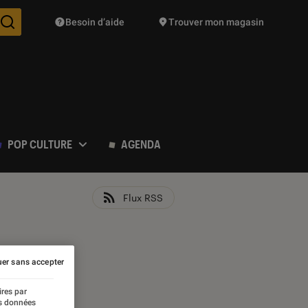
Besoin d’aide
Trouver mon magasin
Des suggestions de produits vont vous être proposées pendant vo
POP CULTURE
AGENDA
Flux RSS
er sans accepter
ires par
es données