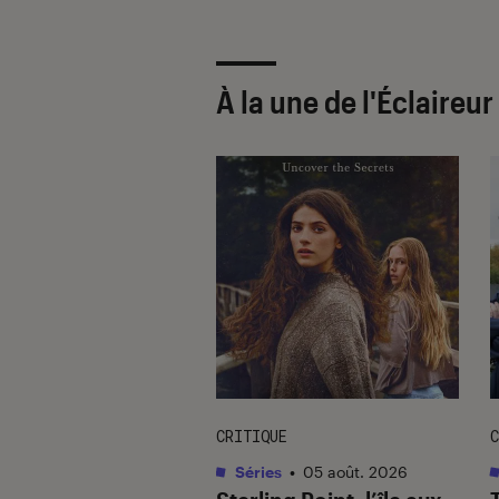
À la une de
l'Éclaireu
CRITIQUE
C
s / BD
•
05 août. 2026
Séries
•
05 août. 2026