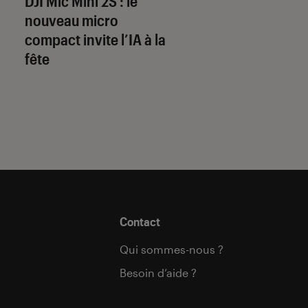
DJI Mic Mini 2S : le
The Shards
: Ryan
nouveau micro
Murphy signe-t-il 
compact invite l’IA à la
série la plus sexy 
fête
sanglante de l’été 
Contact
Qui sommes-nous ?
Besoin d’aide ?