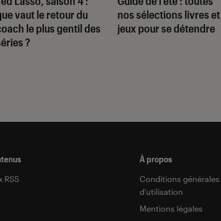
Ted Lasso
, saison 4 :
Guide de l’été : toutes
que vaut le retour du
nos sélections livres et
coach le plus gentil des
jeux pour se détendre
séries ?
ntenus
À propos
x RSS
Conditions générales
d’utilisation
s
Mentions légales