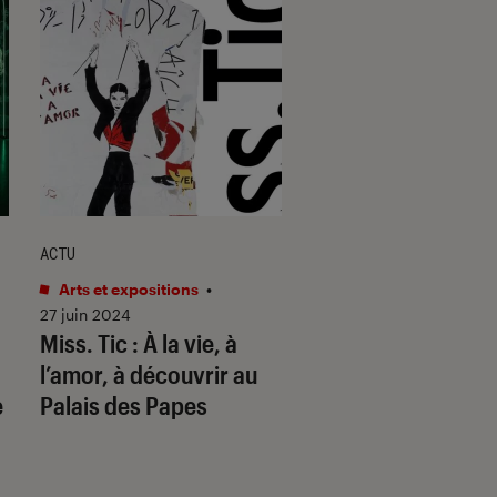
ACTU
ARTICLE
Arts et expositions
•
Livres / BD
•
23 nov. 
Des livres pour les
27 juin 2024
Miss. Tic : À la vie, à
amateurs de Stree
l’amor
, à découvrir au
e
Palais des Papes