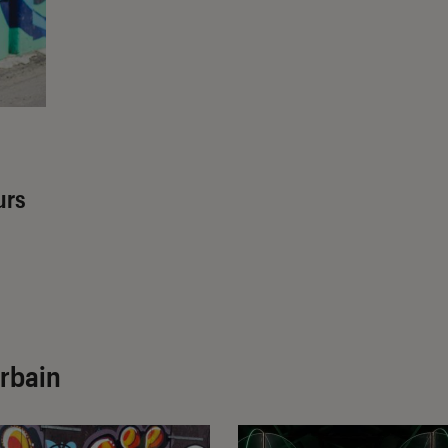
urs
urbain