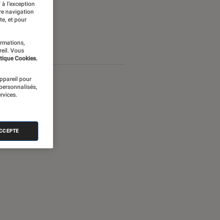
 à l’exception
re navigation
te, et pour
ormations,
reil. Vous
tique Cookies.
appareil pour
 personnalisés,
rvices.
ACCEPTE