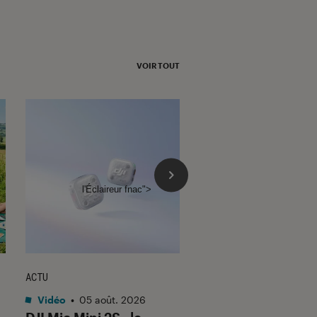
VOIR TOUT
l'Éclaireur fnac">
ACTU
CRITIQUE
Vidéo
•
05 août. 2026
Séries
•
05 août. 202