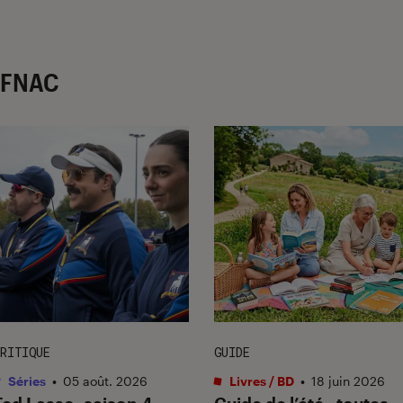
r FNAC
RITIQUE
GUIDE
Séries
•
05 août. 2026
Livres / BD
•
18 juin 2026