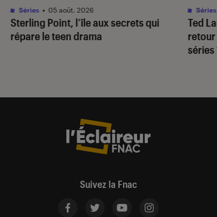
Séries
•
05 août. 2026
Séries
Sterling Point
, l’île aux secrets qui
Ted L
répare le teen drama
retour
séries
Suivez la Fnac