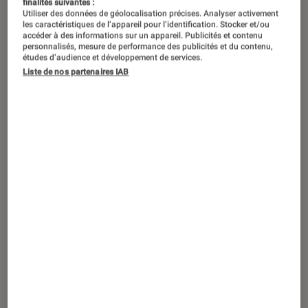
finalités suivantes :
Utiliser des données de géolocalisation précises. Analyser activement
les caractéristiques de l’appareil pour l’identification. Stocker et/ou
accéder à des informations sur un appareil. Publicités et contenu
personnalisés, mesure de performance des publicités et du contenu,
études d’audience et développement de services.
Liste de nos partenaires IAB
ACTU
Cinéma
•
03 déc. 2021
Alfonso Cuarón, le réalisateur de
Gravity
et
Roma
, de retour pour une série Apple