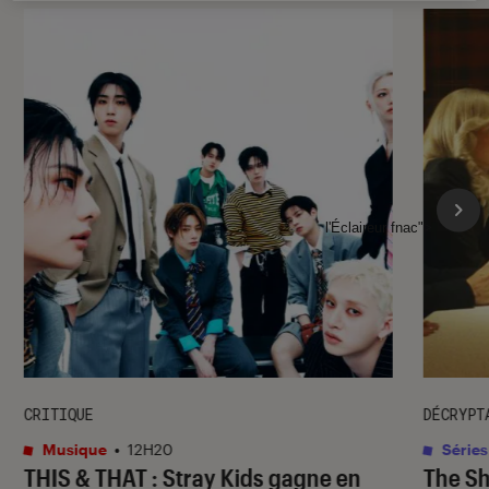
l'Éclaireur fnac">
CRITIQUE
DÉCRYPT
Musique
•
12H20
Séries
THIS & THAT
: Stray Kids gagne en
The S