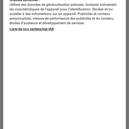
finalités suivantes :
Utiliser des données de géolocalisation précises. Analyser activement
les caractéristiques de l’appareil pour l’identification. Stocker et/ou
accéder à des informations sur un appareil. Publicités et contenu
personnalisés, mesure de performance des publicités et du contenu,
études d’audience et développement de services.
Liste de nos partenaires IAB
ACTU
Tech
•
23 déc. 2024
Faute de port USB-C, ces produits
disparaîtront des rayons dans quelques
jours