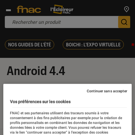
Trouv
De
NOS GUIDES DE L'ÉTÉ
BOICHI : L'EXPO VIRTUELLE
Android 4.4
Continuer sans accepter
Vos préférences sur les cookies
Nos derniers contenus
FNAC et ses partenaires utilisent des traceurs soumis à votre
consentement à des fins publicitaires par exemple pour la création de
Tout
Articles
Sélections et guides
Tests
profils personnalisés en combinant les données de navigation et les
données liées à votre compte client. Vous pouvez refuser les traceurs
via le lien "continuer sans accepter" à l’exception des cookies