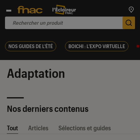
Trouv
De
NOS GUIDES DE L'ÉTÉ
BOICHI : L'EXPO VIRTUELLE
Adaptation
Nos derniers contenus
Tout
Articles
Sélections et guides