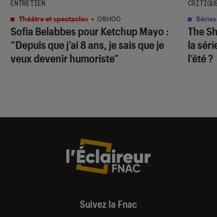
ENTRETIEN
CRITIQU
Théâtre et spectacles
•
08H00
Séries
Sofia Belabbes pour
Ketchup Mayo
:
The S
“Depuis que j’ai 8 ans, je sais que je
la sér
veux devenir humoriste”
l’été ?
Suivez la Fnac