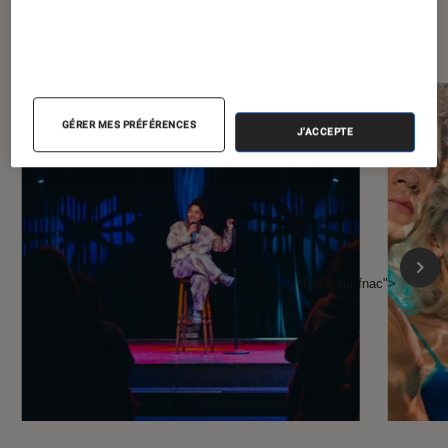
À la une de
VOIR TOUT
l'Éclaireur FNAC
GÉRER MES PRÉFÉRENCES
J'ACCEPTE
l'Éclaireur fnac">