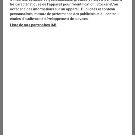
SÉLECTION
les caractéristiques de l’appareil pour l’identification. Stocker et/ou
accéder à des informations sur un appareil. Publicités et contenu
Figurines et jeux
•
25 juin 2020
personnalisés, mesure de performance des publicités et du contenu,
La rentrée ciné des Kids
études d’audience et développement de services.
Liste de nos partenaires IAB