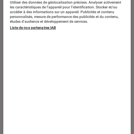
Utiliser des données de géolocalisation précises. Analyser activement
TEST LABO
les caractéristiques de l’appareil pour l’identification. Stocker et/ou
Noté 4 étoiles sur 5
accéder à des informations sur un appareil. Publicités et contenu
PC Gamer
•
24 oct. 2018
personnalisés, mesure de performance des publicités et du contenu,
Test Labo de l’Acer Nitro 5 AN515-52-
études d’audience et développement de services.
51YZ : de très bonnes performances,
Liste de nos partenaires IAB
mais une autonomie moyenne