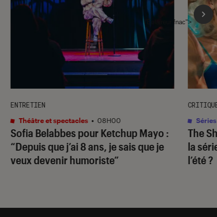
l'Éclaireur fnac">
ENTRETIEN
CRITIQU
Théâtre et spectacles
•
08H00
Séries
Sofia Belabbes pour
Ketchup Mayo
:
The S
“Depuis que j’ai 8 ans, je sais que je
la sér
veux devenir humoriste”
l’été ?