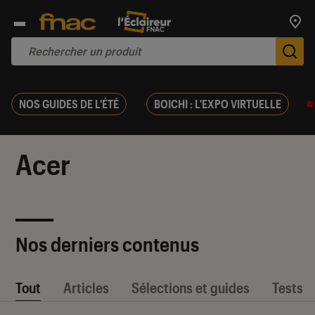
Trouv
De
NOS GUIDES DE L'ÉTÉ
BOICHI : L'EXPO VIRTUELLE
Acer
Nos derniers contenus
Tout
Articles
Sélections et guides
Tests