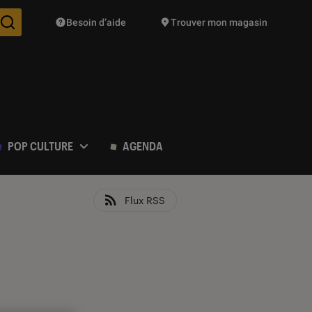
Besoin d’aide
Trouver mon magasin
Des suggestions de produits vont vous être proposées pendant vo
POP CULTURE
AGENDA
Flux RSS