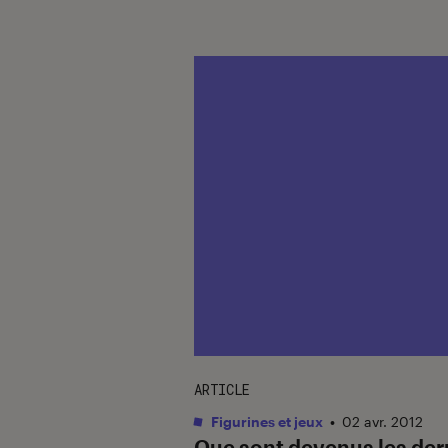
ARTICLE
Figurines et jeux
•
02 avr. 2012
Que sont devenus les der