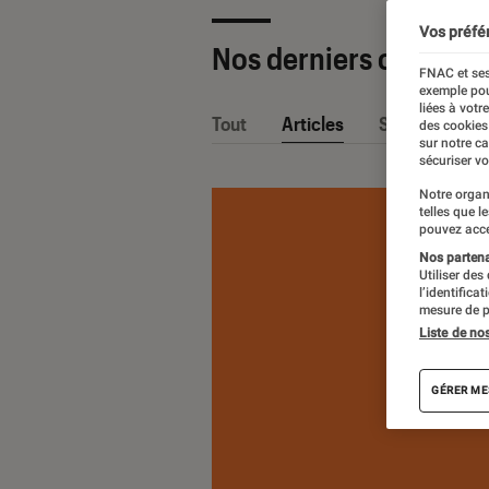
Vos préfé
Nos derniers contenu
FNAC et ses
exemple pou
liées à votr
Tout
Articles
Sélections et
des cookies
sur notre c
sécuriser vo
Notre organ
telles que l
pouvez acce
Nos partenai
Utiliser des
l’identifica
mesure de p
Liste de no
GÉRER ME