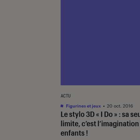
ACTU
Figurines et jeux
•
20 oct. 2016
Le stylo 3D « I Do » : sa se
limite, c’est l’imagination
enfants !