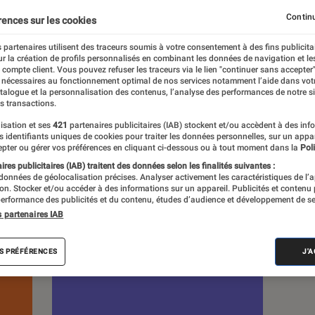
Continu
rences sur les cookies
s
 partenaires utilisent des traceurs soumis à votre consentement à des fins publicita
r la création de profils personnalisés en combinant les données de navigation et l
e compte client. Vous pouvez refuser les traceurs via le lien "continuer sans accepter"
 guides
Tests
 nécessaires au fonctionnement optimal de nos services notamment l’aide dans vot
atalogue et la personnalisation des contenus, l’analyse des performances de notre si
s transactions.
isation et ses
421
partenaires publicitaires (IAB) stockent et/ou accèdent à des inf
es identifiants uniques de cookies pour traiter les données personnelles, sur un appa
pter ou gérer vos préférences en cliquant ci-dessous ou à tout moment dans la
Poli
res publicitaires (IAB) traitent des données selon les finalités suivantes :
 données de géolocalisation précises. Analyser activement les caractéristiques de l’
tion. Stocker et/ou accéder à des informations sur un appareil. Publicités et contenu
erformance des publicités et du contenu, études d’audience et développement de se
s partenaires IAB
S PRÉFÉRENCES
J'