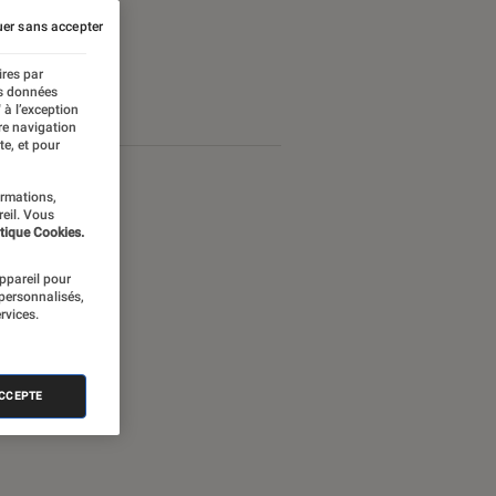
er sans accepter
ires par
es données
 à l’exception
re navigation
te, et pour
ormations,
reil. Vous
tique Cookies.
appareil pour
 personnalisés,
rvices.
ACCEPTE