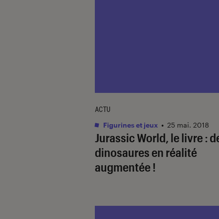
ACTU
Figurines et jeux
•
25 mai. 2018
Jurassic World, le livre : d
dinosaures en réalité
augmentée !