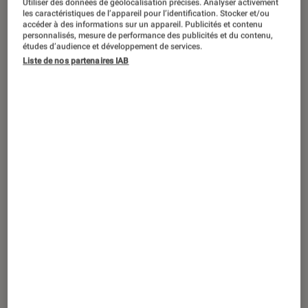
Utiliser des données de géolocalisation précises. Analyser activement
SÉLECTION
les caractéristiques de l’appareil pour l’identification. Stocker et/ou
accéder à des informations sur un appareil. Publicités et contenu
Musique
•
23 août. 2021
personnalisés, mesure de performance des publicités et du contenu,
Les 10 albums classique et jazz de
études d’audience et développement de services.
Liste de nos partenaires IAB
janvier-février 2019