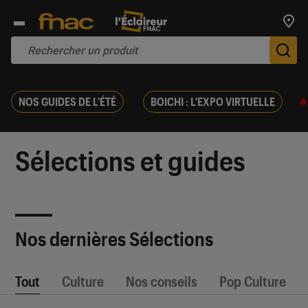
Trouv
De
NOS GUIDES DE L'ÉTÉ
BOICHI : L'EXPO VIRTUELLE
Sélections et guides
Nos dernières Sélections
Tout
Culture
Nos conseils
Pop Culture