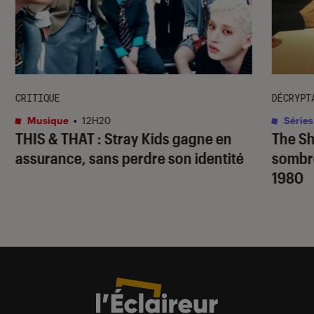
CRITIQUE
DÉCRYPT
Musique
•
12H20
Séries
THIS & THAT
: Stray Kids gagne en
The S
assurance, sans perdre son identité
sombr
1980