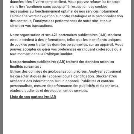
Du 21 au 25 janvier 2026, la 10e édition
données liées à votre compte client. Vous pouvez refuser les traceurs
via le lien "continuer sans accepter" à l’exception des cookies
des Nuits de la lecture célèbre le
nécessaires au fonctionnement optimal de nos services notamment
l’aide dans votre navigation sur notre catalogue et la personnalisation
thème « Villes et campagnes ». Entre
des contenus, l’analyse des performances de notre site, et pour
sécuriser vos transactions.
l’effervescence urbaine et le silence
rural, la littérature s’impose comme le
Notre organisation et ses
421
partenaires publicitaires (IAB) stockent
et/ou accèdent à des informations, telles que les identifiants uniques
trait d’union idéal pour questionner
de cookies pour traiter les données personnelles, sur un appareil. Vous
pouvez accepter ou gérer vos préférences en cliquant ci-dessous ou à
notre rapport au monde. Découvrez la
tout moment dans la
Politique Cookies.
sélection exclusive de 50 titres pour
Nos partenaires publicitaires (IAB) traitent des données selon les
finalités suivantes :
explorer ces territoires imaginaires et
Utiliser des données de géolocalisation précises. Analyser activement
les caractéristiques de l’appareil pour l’identification. Stocker et/ou
réels.
accéder à des informations sur un appareil. Publicités et contenu
personnalisés, mesure de performance des publicités et du contenu,
études d’audience et développement de services.
Liste de nos partenaires IAB
La thématique « Villes et
campagnes »
En 2026, la frontière entre l’urbain et le rural
devient poreuse, transformant parfois ces