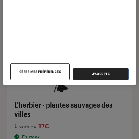
trottoirs et les friches urbaines. Son
graphisme épuré met en lumière la force de la
nature perçant le bitume.
GÉRER MES PRÉFÉRENCES
J'ACCEPTE
L'herbier - plantes sauvages des
villes
17€
À partir de
En stock