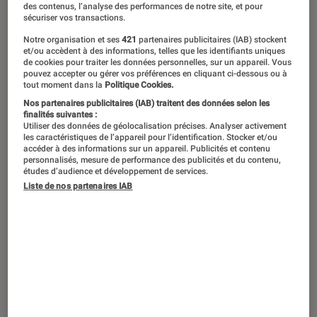
des contenus, l’analyse des performances de notre site, et pour
faire surgir le feu qui se cache
sécuriser vos transactions.
derrière sa douceur apparente. De
Notre organisation et ses
421
partenaires publicitaires (IAB) stockent
et/ou accèdent à des informations, telles que les identifiants uniques
biopics en drames, de romances en
de cookies pour traiter les données personnelles, sur un appareil. Vous
pouvez accepter ou gérer vos préférences en cliquant ci-dessous ou à
comédies, elle ne s’attache à aucun
tout moment dans la
Politique Cookies.
genre particulier. On la retrouve ce 18
Nos partenaires publicitaires (IAB) traitent des données selon les
finalités suivantes :
janvier dans le film d’aventures
Utiliser des données de géolocalisation précises. Analyser activement
les caractéristiques de l’appareil pour l’identification. Stocker et/ou
historique, La Guerre des Lulus, dans
accéder à des informations sur un appareil. Publicités et contenu
personnalisés, mesure de performance des publicités et du contenu,
lequel son jeu tout en nuances fait
études d’audience et développement de services.
encore mouche.
Liste de nos partenaires IAB
Se souvenir des belles choses
(2001)