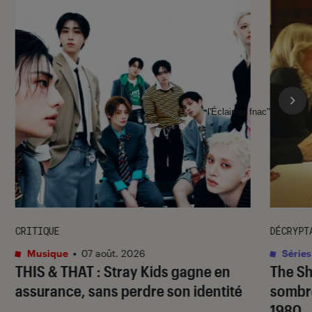
l'Éclaireur fnac">
CRITIQUE
DÉCRYPT
Musique
•
07 août. 2026
Séries
THIS & THAT
: Stray Kids gagne en
The S
assurance, sans perdre son identité
sombr
1980