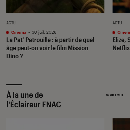
ACTU
ACTU
Cinéma
•
30 juil. 2026
Ciném
La Pat’ Patrouille
: à partir de quel
Elize,
âge peut-on voir le film
Mission
Netflix
Dino
?
À la une de
VOIR TOUT
l'Éclaireur FNAC