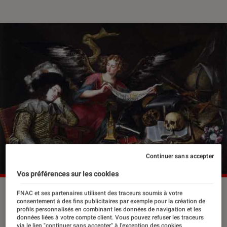
Continuer sans accepter
Vos préférences sur les cookies
FNAC et ses partenaires utilisent des traceurs soumis à votre
consentement à des fins publicitaires par exemple pour la création de
Peu après la Renaissance, un courant
profils personnalisés en combinant les données de navigation et les
données liées à votre compte client. Vous pouvez refuser les traceurs
baroque a traversé l’art européen, que
via le lien "continuer sans accepter" à l’exception des cookies