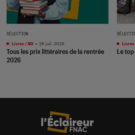
SÉLECTION
SÉLECTI
Livres / BD
•
28 juil. 2026
Livres
Tous les prix littéraires de la rentrée
Le top
2026