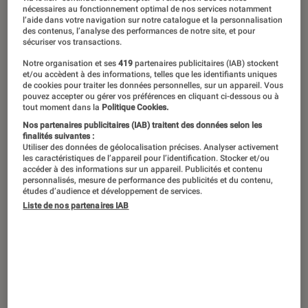
nécessaires au fonctionnement optimal de nos services notamment
ce soit en matière architecturale (Le
l’aide dans votre navigation sur notre catalogue et la personnalisation
des contenus, l’analyse des performances de notre site, et pour
Bernin, Mansart), picturale (Michel
sécuriser vos transactions.
Ange, Rubens) et musicale (de Lully à
Notre organisation et ses
419
partenaires publicitaires (IAB) stockent
et/ou accèdent à des informations, telles que les identifiants uniques
Bach). En littérature, ce style mêlant
de cookies pour traiter les données personnelles, sur un appareil. Vous
ornementation et virtuosité s’est
pouvez accepter ou gérer vos préférences en cliquant ci-dessous ou à
tout moment dans la
Politique Cookies.
exprimé au travers d’œuvres
Nos partenaires publicitaires (IAB) traitent des données selon les
finalités suivantes :
poétiques, romanesques, théâtrales.
Utiliser des données de géolocalisation précises. Analyser activement
Retour sur les chefs-d’œuvre les plus
les caractéristiques de l’appareil pour l’identification. Stocker et/ou
accéder à des informations sur un appareil. Publicités et contenu
représentatifs du baroque.
personnalisés, mesure de performance des publicités et du contenu,
études d’audience et développement de services.
Liste de nos partenaires IAB
Satyre Ménippée
(collectif) – 1594
Sortant de décennies de
guerres de religion, la