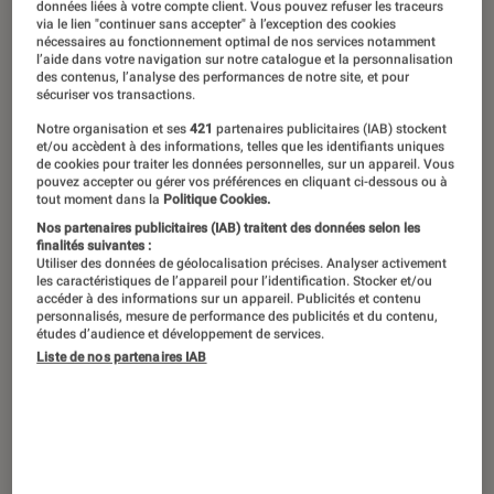
données liées à votre compte client. Vous pouvez refuser les traceurs
intentionnés ? Monstre velu squatteur
via le lien "continuer sans accepter" à l’exception des cookies
nécessaires au fonctionnement optimal de nos services notamment
de placard, loup griffu aux dents
l’aide dans votre navigation sur notre catalogue et la personnalisation
des contenus, l’analyse des performances de notre site, et pour
longues, ogre ventru mangeur
sécuriser vos transactions.
d’enfants et sorcière laide à faire
Notre organisation et ses
421
partenaires publicitaires (IAB) stockent
et/ou accèdent à des informations, telles que les identifiants uniques
tourner de l’œil à un rat borgne n’ont
de cookies pour traiter les données personnelles, sur un appareil. Vous
pouvez accepter ou gérer vos préférences en cliquant ci-dessous ou à
qu’à bien se tenir ! Avec cette
tout moment dans la
Politique Cookies.
sélection de livres jeunesse
Nos partenaires publicitaires (IAB) traitent des données selon les
finalités suivantes :
consacrée aux monstres gentils, vos
Utiliser des données de géolocalisation précises. Analyser activement
les caractéristiques de l’appareil pour l’identification. Stocker et/ou
enfants seront parfaitement armés
accéder à des informations sur un appareil. Publicités et contenu
personnalisés, mesure de performance des publicités et du contenu,
pour ne plus se laisser effrayer par des
études d’audience et développement de services.
méchants bien moins redoutables
Liste de nos partenaires IAB
qu’ils en ont l’air.
Va-t’en, Grand Monstre vert ! – Ed