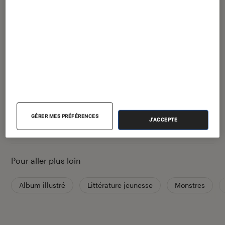
Partager
Article rédigé par
Nathalie Cordier
Libraire Fnac.com
GÉRER MES PRÉFÉRENCES
J'ACCEPTE
Pour aller plus loin
Album illustré
Littérature jeunesse
Monstres