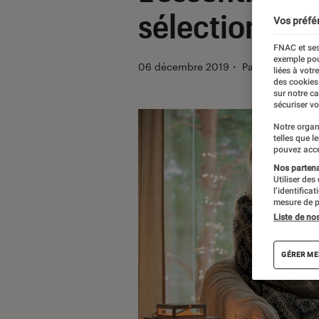
sélection qui
Vos préfé
FNAC et ses
exemple pou
06 décembre 2019
・
Par
Thibault
liées à votr
des cookies
sur notre c
sécuriser vo
Notre organ
telles que l
pouvez acce
Nos partenai
Utiliser des
l’identifica
mesure de p
Liste de no
GÉRER ME