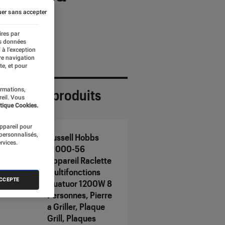
er sans accepter
ires par
es données
 à l’exception
re navigation
te, et pour
ormations,
ection de produits
reil. Vous
tique Cookies.
appareil pour
 personnalisés,
Russell Hobbs
rvices.
21000-56
Appareil Raclette
Multifonctions
ACCEPTE
Quatuor 1200W 8
Personnes, Pierre
a Griller, Plaque
Grill, Plaques