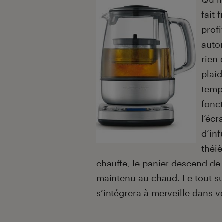
fait 
prof
auto
rien
plaid
tempé
fonc
l’écr
d’in
théi
chauffe, le panier descend de
maintenu au chaud. Le tout su
s’intégrera à merveille dans v