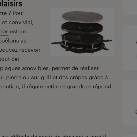
laisirs
tte ? Pour
et convivial,
obbs
est un
 poêlons au
 pouvez recevoir
tout cet
s plaques amovibles, permet de réaliser
sur pierre ou sur grill et des crêpes grâce à
onction, il régale petits et grands et répond
 est difficile de sortir de chez soi quand il