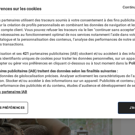
 réchauffe
Continu
rences sur les cookies
 partenaires utilisent des traceurs soumis à votre consentement à des fins publicita
r la création de profils personnalisés en combinant les données de navigation et l
e compte client. Vous pouvez refuser les traceurs via le lien "continuer sans accepter"
 nécessaires au fonctionnement optimal de nos services notamment l’aide dans vot
atalogue et la personnalisation des contenus, l’analyse des performances de notre si
s transactions.
isation et ses
421
partenaires publicitaires (IAB) stockent et/ou accèdent à des inf
Sél
es identifiants uniques de cookies pour traiter les données personnelles, sur un appa
pter ou gérer vos préférences en cliquant ci-dessous ou à tout moment dans la
Poli
res publicitaires (IAB) traitent des données selon les finalités suivantes :
 données de géolocalisation précises. Analyser activement les caractéristiques de l’
tion. Stocker et/ou accéder à des informations sur un appareil. Publicités et contenu
erformance des publicités et du contenu, études d’audience et développement de se
s partenaires IAB
S PRÉFÉRENCES
J'