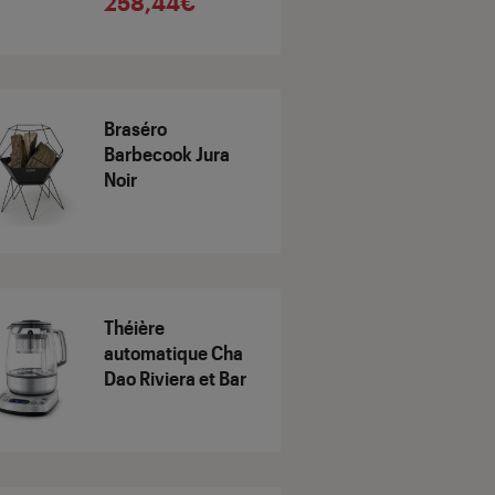
258,44€
Braséro
Barbecook Jura
Noir
Théière
automatique Cha
Dao Riviera et Bar