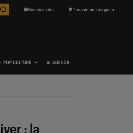
Besoin d’aide
Trouver mon magasin
Des suggestions de produits vont vous être proposées pendant vo
POP CULTURE
AGENDA
ver : la