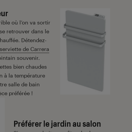
eur
ble où l’on va sortir
se retrouver dans le
chauffée. Détendez-
serviette de Carrera
ointain souvenir.
iettes bien chaudes
in à la température
tre salle de bain
èce préférée !
Préférer le jardin au salon