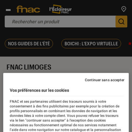
Trouv
De
NOS GUIDES DE L'ÉTÉ
BOICHI : L'EXPO VIRTUELLE
FNAC LIMOGES
Agenda
Continuer sans accepter
Vos préférences sur les cookies
Introduction
8, rue des Combes BP 30190
FNAC et ses partenaires utilisent des traceurs soumis à votre
consentement à des fins publicitaires par exemple pour la création de
87005 LIMOGES
profils personnalisés en combinant les données de navigation et les
données liées à votre compte client. Vous pouvez refuser les traceurs
via le lien "continuer sans accepter" à l’exception des cookies
nécessaires au fonctionnement optimal de nos services notamment
l’aide dans votre navigation sur notre catalogue et la personnalisation