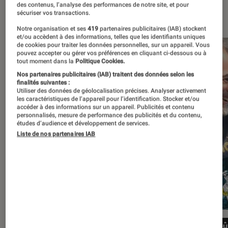
des contenus, l’analyse des performances de notre site, et pour
À la une
sécuriser vos transactions.
Notre organisation et ses
419
partenaires publicitaires (IAB) stockent
et/ou accèdent à des informations, telles que les identifiants uniques
de cookies pour traiter les données personnelles, sur un appareil. Vous
pouvez accepter ou gérer vos préférences en cliquant ci-dessous ou à
tout moment dans la
Politique Cookies.
Nos partenaires publicitaires (IAB) traitent des données selon les
finalités suivantes :
Utiliser des données de géolocalisation précises. Analyser activement
les caractéristiques de l’appareil pour l’identification. Stocker et/ou
accéder à des informations sur un appareil. Publicités et contenu
personnalisés, mesure de performance des publicités et du contenu,
études d’audience et développement de services.
Liste de nos partenaires IAB
16 juillet au 29 août 2026
28 aoû