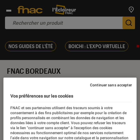
Trouv
De
NOS GUIDES DE L'ÉTÉ
BOICHI : L'EXPO VIRTUELLE
FNAC BORDEAUX
Agenda
Continuer sans accepter
Vos préférences sur les cookies
Introduction
50, rue Sainte Catherine
FNAC et ses partenaires utilisent des traceurs soumis à votre
consentement à des fins publicitaires par exemple pour la création de
33000 BORDEAUX
profils personnalisés en combinant les données de navigation et les
données liées à votre compte client. Vous pouvez refuser les traceurs
via le lien "continuer sans accepter" à l’exception des cookies
nécessaires au fonctionnement optimal de nos services notamment
l’aide dans votre navigation sur notre catalogue et la personnalisation