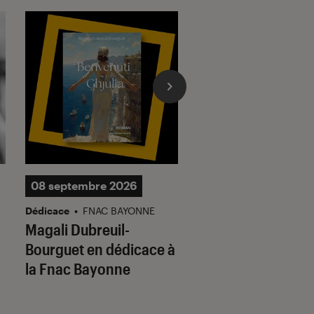
08 septembre 2026
27 septembre 2026
Dédicace
•
FNAC BAYONNE
Showcase
•
FNAC PARIS
n
Magali Dubreuil-
Le Bénin à l’honn
Bourguet en dédicace à
avec Sergent Mar
la Fnac Bayonne