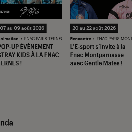
07 au 09 août 2026
20 au 22 août 2026
nimation
•
FNAC PARIS TERNES
Rencontre
•
FNAC PARIS MON
POP-UP ÉVÈNEMENT
L’E-sport s’invite à la
STRAY KIDS À LA FNAC
Fnac Montparnasse
TERNES !
avec Gentle Mates !
enda