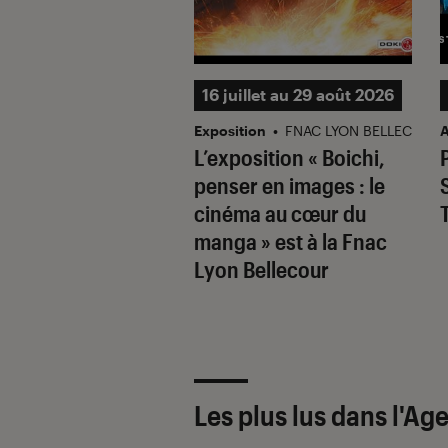
eptembre 2026
16 juillet au 29 août 2026
ase
•
FNAC PARIS TERNES
Exposition
•
FNAC LYON BELLECOUR
A
 Cincotti en
L’exposition « Boichi,
ase et séance de
penser en images : le
ace à la Fnac des
cinéma au cœur du
s !
manga » est à la Fnac
Lyon Bellecour
Les plus lus dans l'Ag