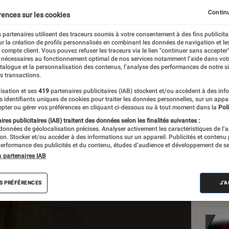
Continu
rences sur les cookies
RÉ – A la scène comme à
 partenaires utilisent des traceurs soumis à votre consentement à des fins publicita
r la création de profils personnalisés en combinant les données de navigation et l
e compte client. Vous pouvez refuser les traceurs via le lien "continuer sans accepter"
 nécessaires au fonctionnement optimal de nos services notamment l’aide dans vot
atalogue et la personnalisation des contenus, l’analyse des performances de notre si
s transactions.
Les
isation et ses
419
partenaires publicitaires (IAB) stockent et/ou accèdent à des inf
es identifiants uniques de cookies pour traiter les données personnelles, sur un appa
pter ou gérer vos préférences en cliquant ci-dessous ou à tout moment dans la
Poli
res publicitaires (IAB) traitent des données selon les finalités suivantes :
 données de géolocalisation précises. Analyser activement les caractéristiques de l’
activation des cookies publicitaires
tion. Stocker et/ou accéder à des informations sur un appareil. Publicités et contenu
erformance des publicités et du contenu, études d’audience et développement de se
est nécessaire.
s partenaires IAB
Cliquer ici pour afficher la vidéo
S PRÉFÉRENCES
J'