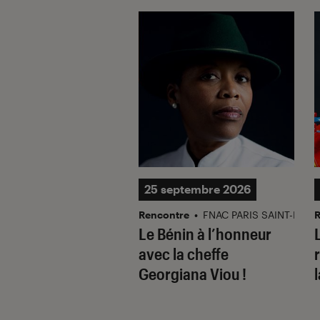
ptembre 2026
25 septembre 2026
ce
•
FNAC PARIS BERCY
Rencontre
•
FNAC PARIS SAINT-LAZA
R
 Springs à la Fnac
Le Bénin à l’honneur
y
avec la cheffe
Georgiana Viou !