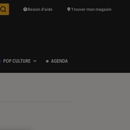
Besoin d’aide
Trouver mon magasin
Des suggestions de produits vont vous être proposées pendant vo
POP CULTURE
AGENDA