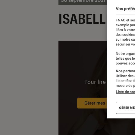
Vos préfé
ISABELLE CAR
FNAC et ses
exemple pou
liées à votr
des cookies
sur notre c
sécuriser vo
Notre organ
telles que l
pouvez acce
Nos partenai
Utiliser des
Pour lire la vidéo l’
l’identifica
mesure de p
Liste de no
Gérer mes préférences
GÉRER ME