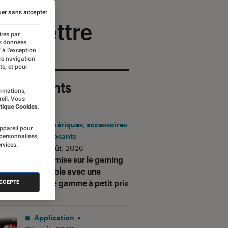
er sans accepter
 la lettre
ires par
es données
 à l’exception
re navigation
te, et pour
 plus récents
ormations,
reil. Vous
tique Cookies.
Périphériques, accessoires
appareil pour
et composants
 personnalisés,
rvices.
•
06 août. 2026
Corsair mise sur le gaming
accessible avec une
nouvelle gamme à petit prix
ACCEPTE
Application
•