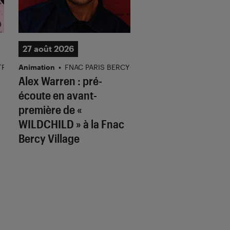
27 août 2026
28 août 2026
TPARNASSE
Animation
•
FNAC PARIS BERCY
Dédicace
•
FNAC GIVET
Alex Warren : pré-
Le Dr Philippe Box
écoute en avant-
Pierre Alary en
première de «
dédicace à la Fna
WILDCHILD » à la Fnac
Givet ! Sur inscrip
Bercy Village