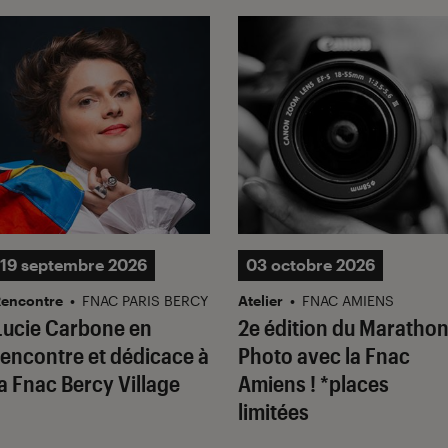
19 septembre 2026
03 octobre 2026
RE
encontre
•
FNAC PARIS BERCY
Atelier
•
FNAC AMIENS
Lucie Carbone en
2e édition du Maratho
rencontre et dédicace à
Photo avec la Fnac
la Fnac Bercy Village
Amiens ! *places
limitées