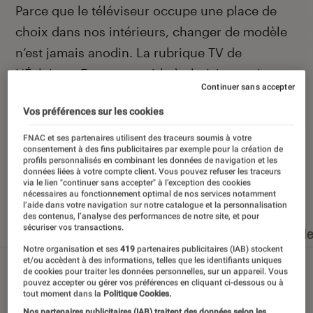
Introduction
Parce que le téléviseur occupe une place de
choix dans nos intérieurs, changer de modèle
n’est jamais anodin. La rubrique TV de
L’Éclaireur Fnac vous aide à choisir au mieux
Continuer sans accepter
grâce à ses actualités, ses tests et ses
Vos préférences sur les cookies
sélections.
FNAC et ses partenaires utilisent des traceurs soumis à votre
consentement à des fins publicitaires par exemple pour la création de
profils personnalisés en combinant les données de navigation et les
données liées à votre compte client. Vous pouvez refuser les traceurs
via le lien "continuer sans accepter" à l’exception des cookies
Nos derniers contenus
nécessaires au fonctionnement optimal de nos services notamment
l’aide dans votre navigation sur notre catalogue et la personnalisation
des contenus, l’analyse des performances de notre site, et pour
sécuriser vos transactions.
Tout
Articles
Dossiers
Sélections et guid
Notre organisation et ses
419
partenaires publicitaires (IAB) stockent
et/ou accèdent à des informations, telles que les identifiants uniques
de cookies pour traiter les données personnelles, sur un appareil. Vous
pouvez accepter ou gérer vos préférences en cliquant ci-dessous ou à
tout moment dans la
Politique Cookies.
Nos partenaires publicitaires (IAB) traitent des données selon les