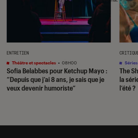
ENTRETIEN
CRITIQU
Théâtre et spectacles
•
08H00
Séries
Sofia Belabbes pour
Ketchup Mayo
:
The S
“Depuis que j’ai 8 ans, je sais que je
la sér
veux devenir humoriste”
l’été ?