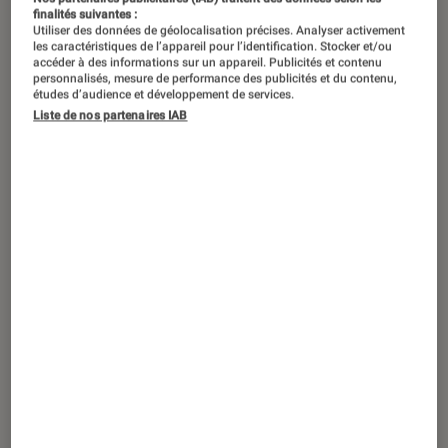
finalités suivantes :
Utiliser des données de géolocalisation précises. Analyser activement
les caractéristiques de l’appareil pour l’identification. Stocker et/ou
accéder à des informations sur un appareil. Publicités et contenu
personnalisés, mesure de performance des publicités et du contenu,
études d’audience et développement de services.
Liste de nos partenaires IAB
TEST LABO
Noté 4 étoiles sur 5
TV
•
21 fév. 2020
Test Labo du Samsung QLED 8K